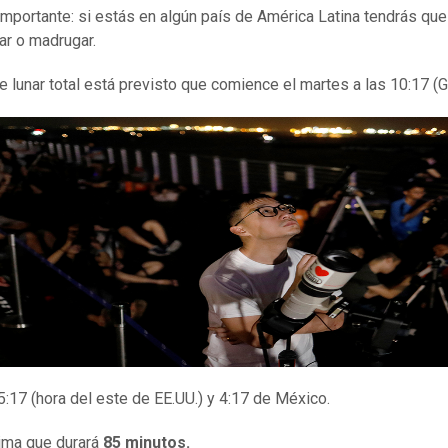
importante: si estás en algún país de América Latina tendrás que
ar o madrugar.
se lunar total está previsto que comience el martes a las 10:17 (
5:17 (hora del este de EE.UU.) y 4:17 de México.
ima que durará
85 minutos.