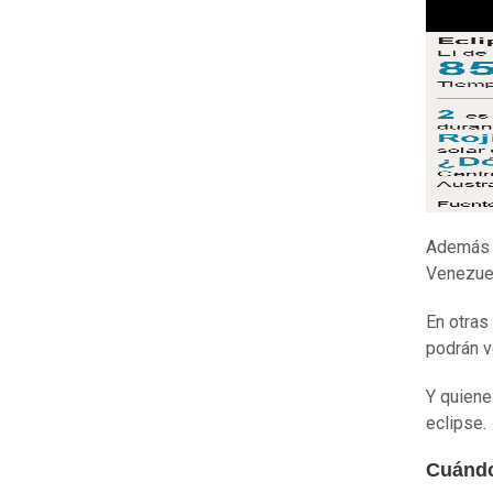
Además s
Venezuel
En otras
podrán v
Y quiene
eclipse.
Cuándo