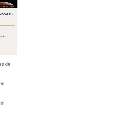
es de
ién
del