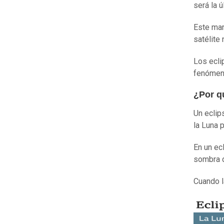
será la 
Este mar
satélite 
Los ecli
fenómen
¿Por q
Un eclip
la Luna 
En un ecl
sombra d
Cuando l