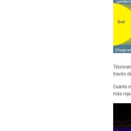
Técnicam
través de
Cuanto m
más roja