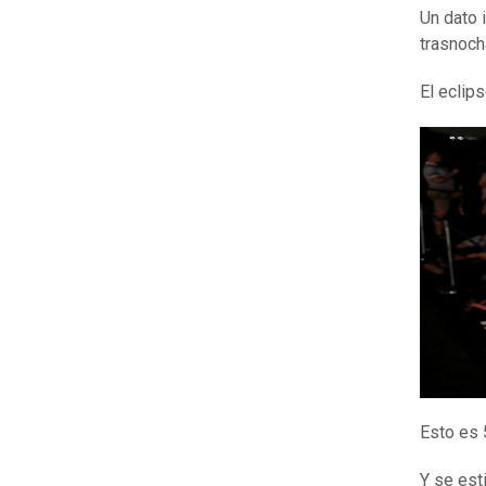
Un dato 
trasnoch
El eclip
Esto es 
Y se est