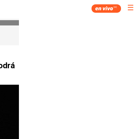
☰
podrá