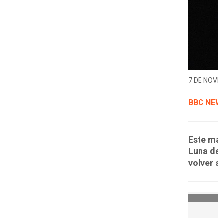
7 DE NOV
BBC NE
Este ma
Luna de
volver 