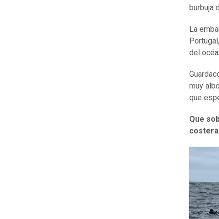
burbuja 
La embar
Portugal
del océa
Guardaco
muy albo
que espe
Que sobr
costera