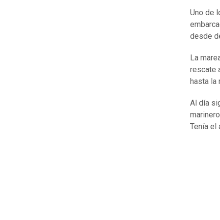
Uno de l
embarcac
desde de
La marea
rescate 
hasta la
Al día s
marinero
Tenía el 