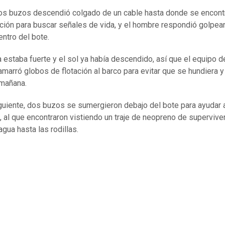
os buzos descendió colgado de un cable hasta donde se encont
ión para buscar señales de vida, y el hombre respondió golpea
ntro del bote.
 estaba fuerte y el sol ya había descendido, así que el equipo d
amarró globos de flotación al barco para evitar que se hundiera 
 mañana.
iguiente, dos buzos se sumergieron debajo del bote para ayudar 
, al que encontraron vistiendo un traje de neopreno de supervive
agua hasta las rodillas.