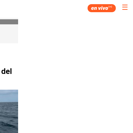
☰
 del