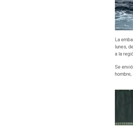
La embar
lunes, d
a la regi
Se envió
hombre, 