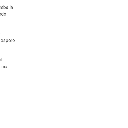
raba la
ndo
e
y esperó
al
ncia.