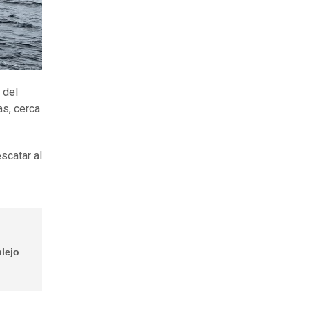
 del
as, cerca
scatar al
plejo