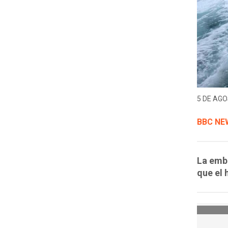
5 DE AGO
BBC NE
La emba
que el 