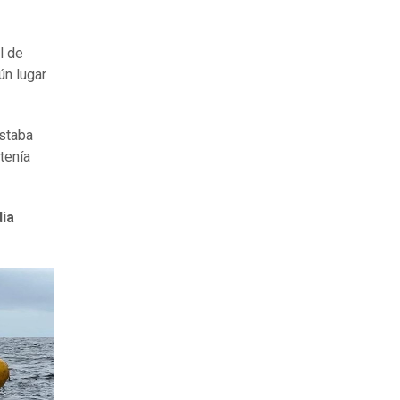
l de
ún lugar
estaba
tenía
dia