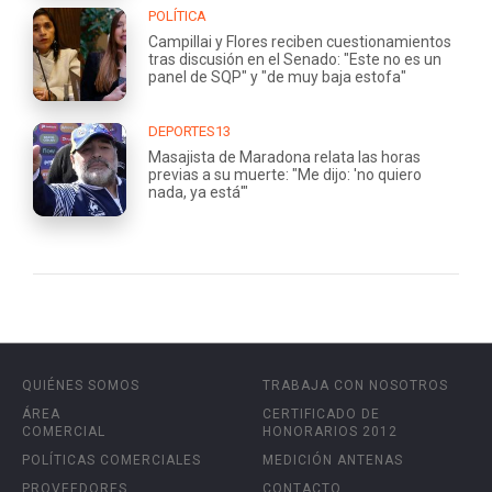
POLÍTICA
Campillai y Flores reciben cuestionamientos
tras discusión en el Senado: "Este no es un
panel de SQP" y "de muy baja estofa"
DEPORTES13
Masajista de Maradona relata las horas
previas a su muerte: "Me dijo: 'no quiero
nada, ya está'"
QUIÉNES SOMOS
TRABAJA CON NOSOTROS
ÁREA
CERTIFICADO DE
COMERCIAL
HONORARIOS 2012
POLÍTICAS COMERCIALES
MEDICIÓN ANTENAS
PROVEEDORES
CONTACTO