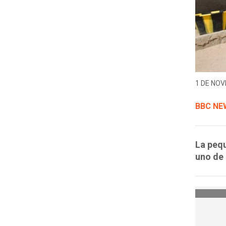
1 DE NOV
BBC NE
La peq
uno de 