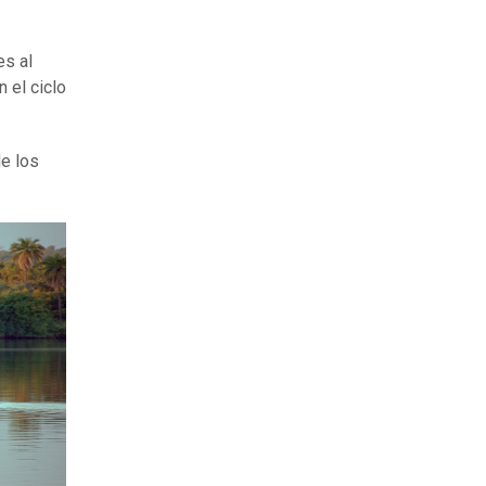
es al
 el ciclo
de los