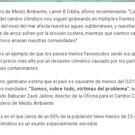
tro de Medio Ambiente, Lamin B Dibba, afirmó recientemente: "L
del cambio climático nos siguen golpeando en múltiples frentes.
del nivel del mar afecta nuestras aguas subterráneas, y nuestra
 de arroz sufren por la erosión costera, mientras que vientos c
nsos arrasan nuestras comunidades".
s un ejemplo de que los países menos favorecidos serán los q
l precio más alto por un desastre climático causado por los pa
más contaminantes.
rno gambiano estima que el país es causante de menos del 0,01
es mundiales.
"Somos, sobre todo, víctimas del problema"
, l
o Babucarr Zaidi Jallow, director de la Oficina para el Cambio C
sterio de Medio Ambiente.
ís en el que cerca de un 60% de la población tiene menos de 25 
limático es un asunto especialmente sensible.