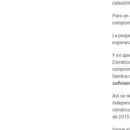
catastróf
Pero en 
comprom
La peque
esperan
Y es que
Climátic
compromi
Gambia d
suficie
Así se d
independ
climátic
de 2015.
Según el