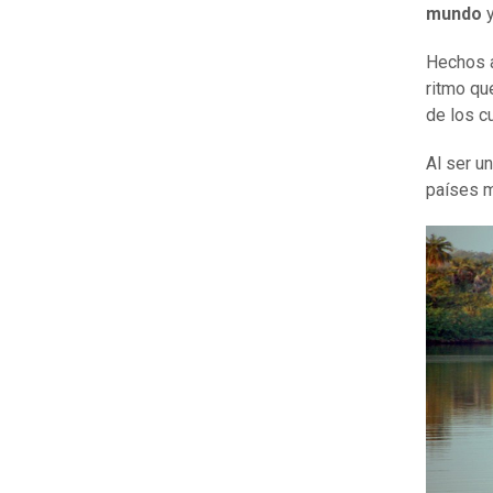
mundo
y
Hechos a
ritmo qu
de los cu
Al ser un
países m