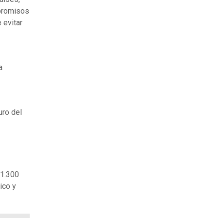
mpromisos
 evitar
a
uro del
11.300
ico y