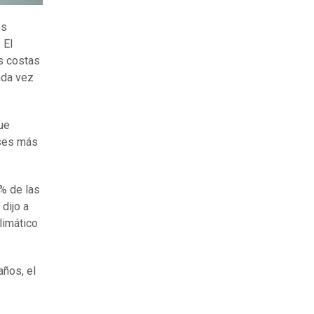
os
 El
s costas
ada vez
ue
íses más
% de las
e dijo a
limático
años, el