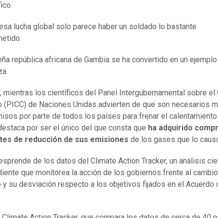
ico.
esa lucha global solo parece haber un soldado lo bastante
etido.
ña república africana de Gambia se ha convertido en un ejemplo 
za.
, mientras los científicos del Panel Intergubernamental sobre e
o (PICC) de Naciones Unidas advierten de que son necesarios 
sos por parte de todos los países para frenar el calentamiento 
estaca por ser el único del que consta que
ha adquirido comp
ntes de reducción de sus emisiones
de los gases que lo caus
esprende de los datos del Climate Action Tracker, un análisis cie
iente que monitorea la acción de los gobiernos frente al cambio
o y su desviación respecto a los objetivos fijados en el Acuerdo 
 Climate Action Tracker, que compara los datos de cerca de 40 p