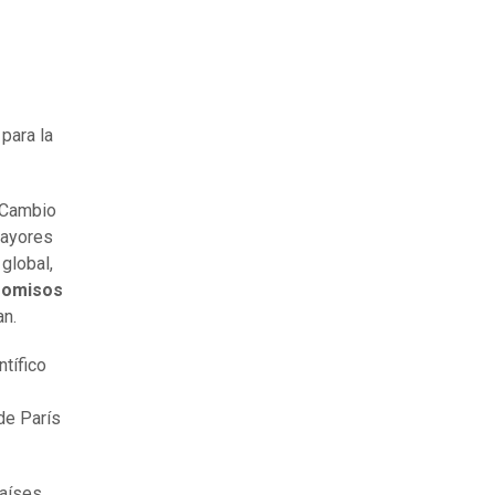
para la
l Cambio
mayores
global,
romisos
an.
ntífico
de París
aíses,