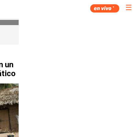
☰
n un
ático