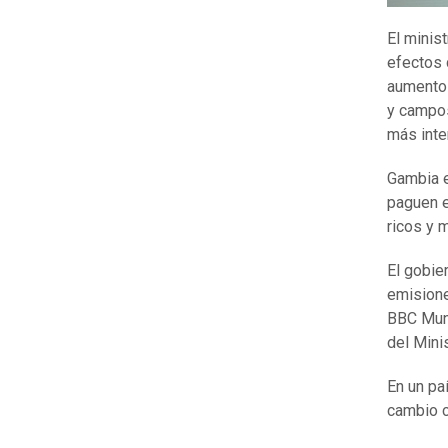
El minis
efectos 
aumento 
y campos
más inte
Gambia e
paguen e
ricos y 
El gobie
emision
BBC Mund
del Mini
En un pa
cambio c