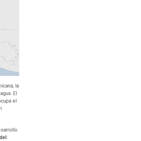
icana, la
agua. El
ocupa el
n
arrollo.
del