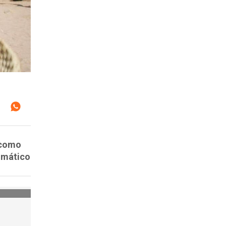
 como
limático