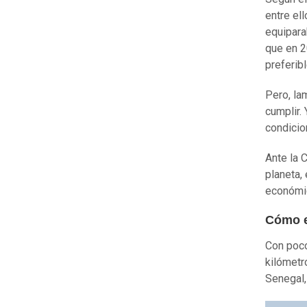
entre el
equipara
que en 2
preferib
Pero, la
cumplir.
condicio
Ante la 
planeta,
económic
Cómo e
Con poco
kilómetr
Senegal,