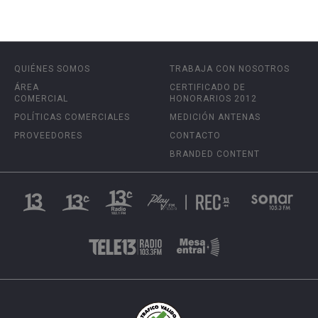
QUIÉNES SOMOS
TRABAJA CON NOSOTROS
ÁREA
CERTIFICADO DE
COMERCIAL
HONORARIOS 2012
POLÍTICAS COMERCIALES
MEDICIÓN ANTENAS
PROVEEDORES
CONTACTO
BRANDED CONTENT