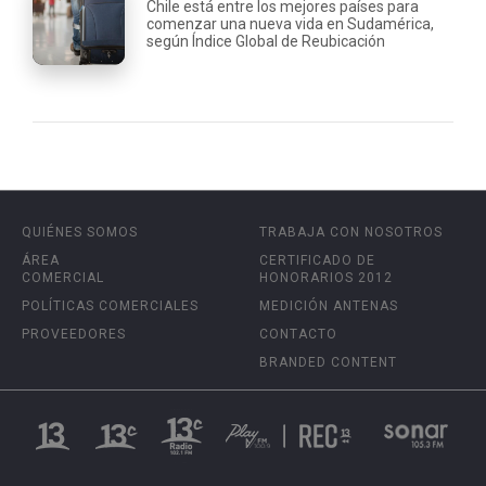
Chile está entre los mejores países para
comenzar una nueva vida en Sudamérica,
según Índice Global de Reubicación
QUIÉNES SOMOS
TRABAJA CON NOSOTROS
ÁREA
CERTIFICADO DE
COMERCIAL
HONORARIOS 2012
POLÍTICAS COMERCIALES
MEDICIÓN ANTENAS
PROVEEDORES
CONTACTO
BRANDED CONTENT