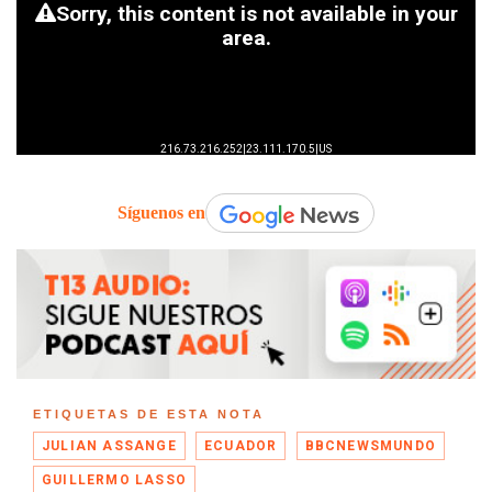
Síguenos en
ETIQUETAS DE ESTA NOTA
JULIAN ASSANGE
ECUADOR
BBCNEWSMUNDO
GUILLERMO LASSO