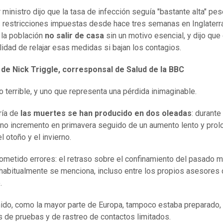
 ministro dijo que la tasa de infección seguía "bastante alta" pes
s restricciones impuestas desde hace tres semanas en Inglaterr
 la población
no salir de casa
sin un motivo esencial, y dijo que
ilidad de relajar esas medidas si bajan los contagios.
s de Nick Triggle, corresponsal de
S
alud de la BBC
to terrible, y uno que representa una pérdida inimaginable.
ría de
las muertes se han producido en dos ol
ead
as
: durante
ino incremento en primavera seguido de un aumento lento y pro
l otoño y el invierno.
ometido errores: el retraso sobre el confinamiento del pasado 
habitualmente se menciona, incluso entre los propios asesores 
.
ido, como la mayor parte de Europa, tampoco estaba preparado,
 de pruebas y de rastreo de contactos limitados.