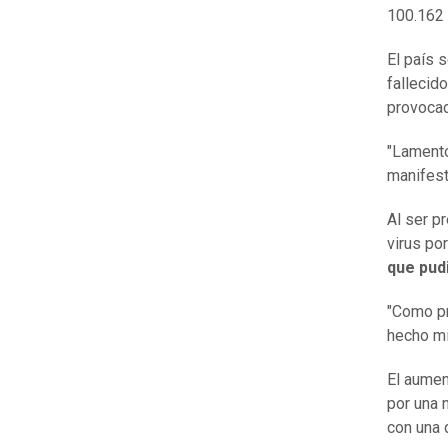
100.162 
El país 
fallecid
provoca
"Lamento
manifest
Al ser p
virus po
que pu
"Como pr
hecho mi
El aumen
por una 
con una 