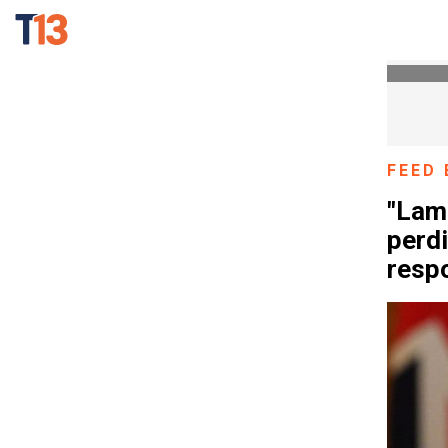
FEED 
"Lam
perd
resp