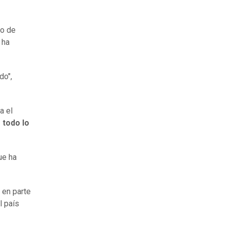
ro de
 ha
do",
a el
 todo lo
ue ha
 en parte
l país