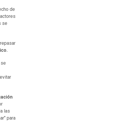
hecho de
factores
s se
brepasar
ico.
 se
evitar
ación
or
a las
ar" para