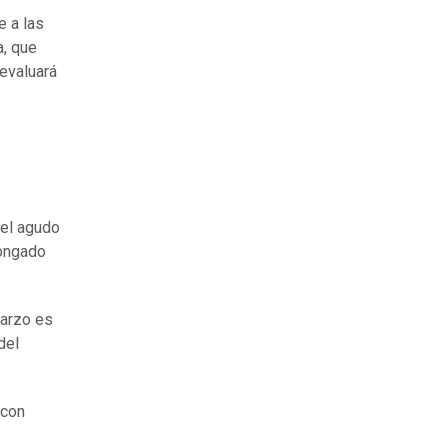
e a las
a, que
 evaluará
 el agudo
longado
marzo es
del
 con