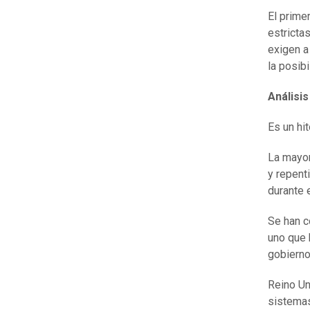
El primer
estricta
exigen a
la posib
Análisi
Es un hi
La mayo
y repent
durante e
Se han c
uno que 
gobierno
Reino Un
sistemas