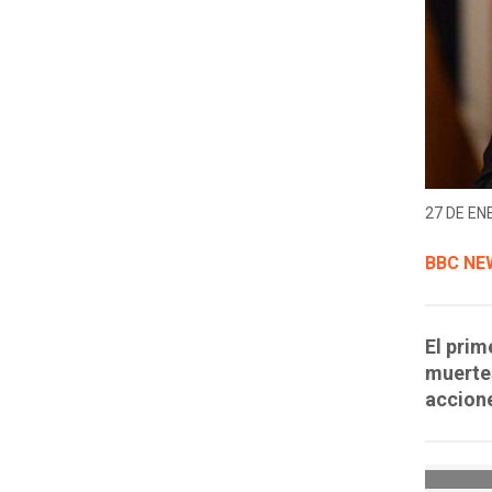
27 DE EN
BBC NE
El prim
muertes
accion