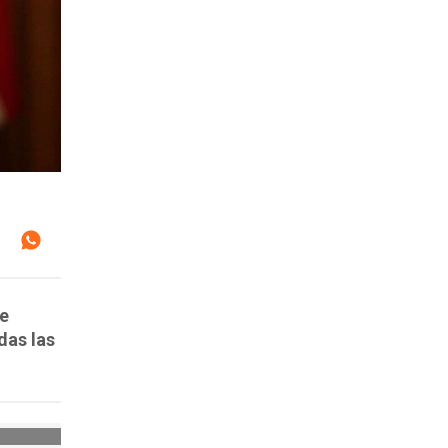
de
das las