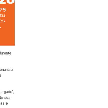
durante
denuncie
s
tergado",
 de sus
ias e