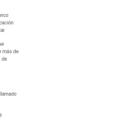
anco
icación
ar.
ue
de más de
a de
 llamado
é