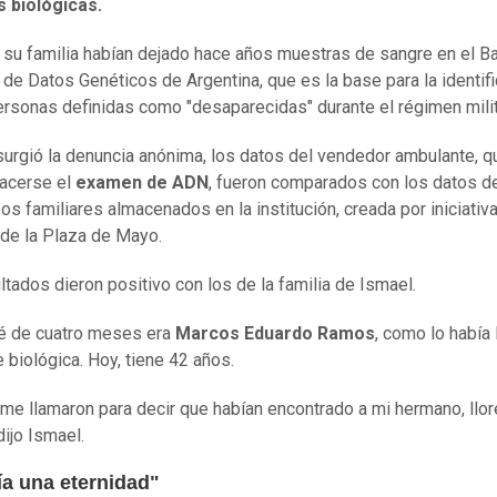
s biológicas.
 su familia habían dejado hace años muestras de sangre en el B
 de Datos Genéticos de Argentina, que es la base para la identif
ersonas definidas como "desaparecidas" durante el régimen milit
urgió la denuncia anónima, los datos del vendedor ambulante, q
acerse el
examen de ADN
, fueron comparados con los datos 
os familiares almacenados en la institución, creada por iniciativ
de la Plaza de Mayo.
ltados dieron positivo con los de la familia de Ismael.
é de cuatro meses era
Marcos Eduardo Ramos
, como lo había
 biológica. Hoy, tiene 42 años.
me llamaron para decir que habían encontrado a mi hermano, llor
dijo Ismael.
ía una eternidad"