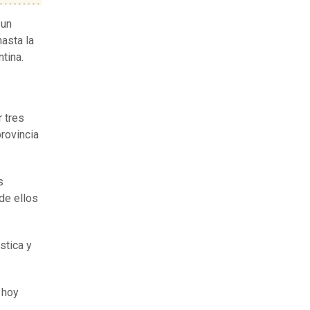
 un
asta la
tina.
r tres
provincia
s
de ellos
stica y
 hoy