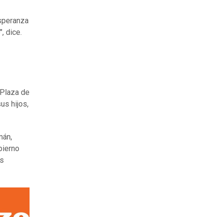
esperanza
, dice.
 Plaza de
us hijos,
mán,
bierno
os