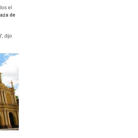
los el
laza de
, dijo