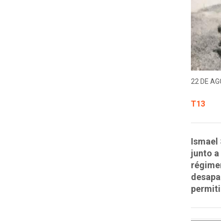
22 DE AG
T13
Ismael 
junto a
régimen
desapa
permiti