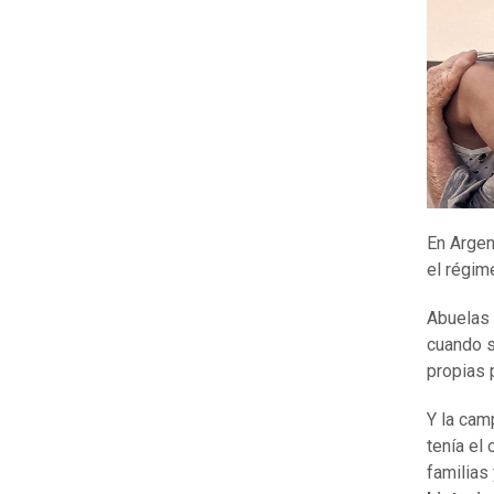
En Argen
el régim
Abuelas 
cuando s
propias 
Y la cam
tenía el
familias