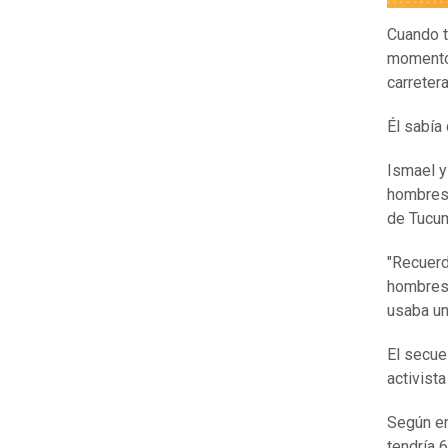
Cuando t
momento 
carreter
Él sabía
Ismael y
hombres 
de Tucu
"Recuerd
hombres 
usaba una
El secue
activista
Según e
tendría 