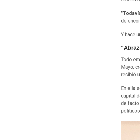
"Todaví
de encon
Y hace u
"Abraz
Todo emp
Mayo, cr
recibió
u
En ella 
capital 
de facto
políticos