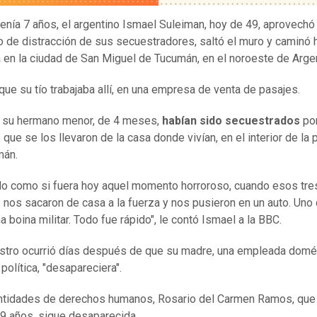
enía 7 años, el argentino Ismael Suleiman, hoy de 49, aprovechó
de distracción de sus secuestradores, saltó el muro y caminó h
a en la ciudad de San Miguel de Tucumán, en el noroeste de Argen
 que su tío trabajaba allí, en una empresa de venta de pasajes.
 su hermano menor, de 4 meses,
habían sido secuestrados
po
que se los llevaron de la casa donde vivían, en el interior de la 
mán.
o como si fuera hoy aquel momento horroroso, cuando esos tre
nos sacaron de casa a la fuerza y nos pusieron en un auto. Uno 
 boina militar. Todo fue rápido", le contó Ismael a la BBC.
stro ocurrió días después de que su madre, una empleada domé
 política, "desapareciera".
ntidades de derechos humanos, Rosario del Carmen Ramos, que
69 años, sigue desaparecida.