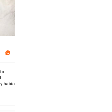
do
l
 y había