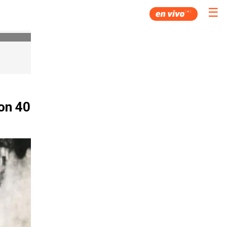
☰
on 40