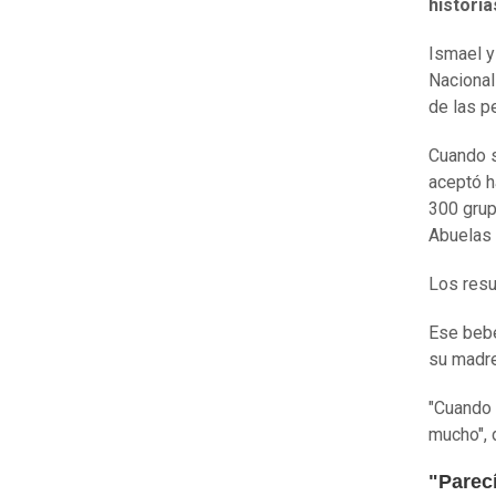
historia
Ismael y
Nacional
de las p
Cuando s
aceptó h
300 grup
Abuelas 
Los resu
Ese beb
su madre
"Cuando 
mucho", 
"Parec