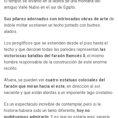
El templo se levantó en la ladera de una montaña del
antiguo Valle Nubio en el sur de Egipto.
Sus pilares adornados con intrincadas obras de arte
de
índole militar sostienen un techo pintado con buitres
alados.
Los jeroglíficos que se extienden desde el piso hasta el
techo y que decoran todas las paredes representan
las
victoriosas batallas del faraón Ramsés II
, el mismo
hombre responsable de la construcción de este enorme
recinto.
Afuera, se pueden ver
cuatro estatuas colosales del
faraón que miran hacia el este
, en dirección al sol
naciente y que están atentas a un imponente lago cristalino.
Es un espectáculo increíble de contemplar, pero si la
historia hubiera sido un tanto diferente,
hoy no
pudiésemos admirarlo
. Y es que no estaría aquí: yacería