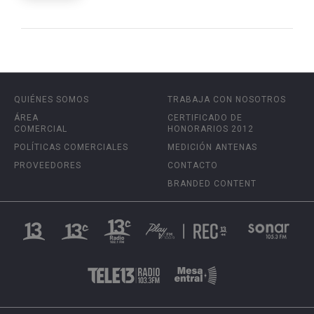
QUIÉNES SOMOS
TRABAJA CON NOSOTROS
ÁREA
CERTIFICADO DE
COMERCIAL
HONORARIOS 2012
POLÍTICAS COMERCIALES
MEDICIÓN ANTENAS
PROVEEDORES
CONTACTO
BRANDED CONTENT