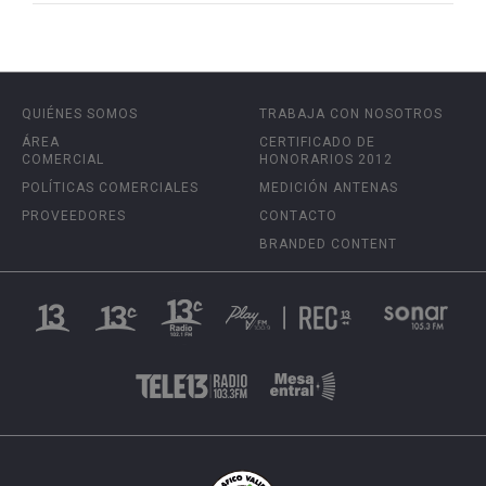
QUIÉNES SOMOS
TRABAJA CON NOSOTROS
ÁREA
CERTIFICADO DE
COMERCIAL
HONORARIOS 2012
POLÍTICAS COMERCIALES
MEDICIÓN ANTENAS
PROVEEDORES
CONTACTO
BRANDED CONTENT