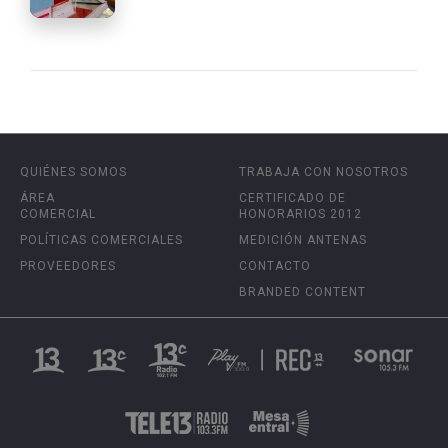
QUIÉNES SOMOS
TRABAJA CON NOSOTROS
ÁREA
CERTIFICADO DE
COMERCIAL
HONORARIOS 2012
POLÍTICAS COMERCIALES
MEDICIÓN ANTENAS
PROVEEDORES
CONTACTO
BRANDED CONTENT