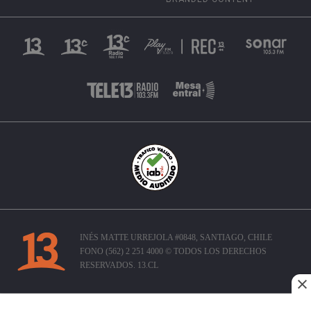
INÉS MATTE URREJOLA #0848, SANTIAGO, CHILE
FONO (562) 2 251 4000 © TODOS LOS DERECHOS
RESERVADOS. 13.CL