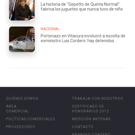
La historia de “Gepetto de Quinta Normal”:
fabrica los juguetes que nunca tuvo de niño
NACIONAL
Portonazo en Vitacura involucró a escolta de
exministro Luis Cordero: hay detenidos
QUIÉNES SOMOS
TRABAJA CON NOSOTROS
ÁREA
CERTIFICADO DE
COMERCIAL
HONORARIOS 2012
POLÍTICAS COMERCIALES
MEDICIÓN ANTENAS
PROVEEDORES
CONTACTO
BRANDED CONTENT