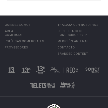
QUIÉNES SOMOS
TRABAJA CON NOSOTROS
ÁREA
CERTIFICADO DE
COMERCIAL
HONORARIOS 2012
POLÍTICAS COMERCIALES
MEDICIÓN ANTENAS
PROVEEDORES
CONTACTO
BRANDED CONTENT