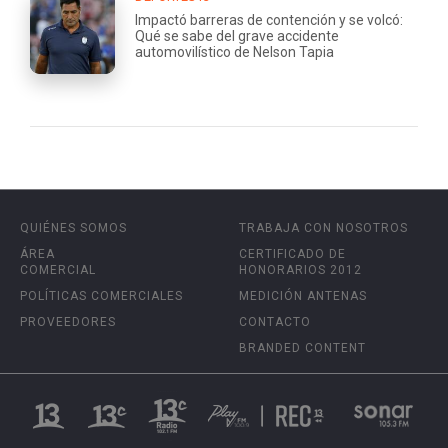
Impactó barreras de contención y se volcó:
Qué se sabe del grave accidente
automovilístico de Nelson Tapia
QUIÉNES SOMOS
TRABAJA CON NOSOTROS
ÁREA
CERTIFICADO DE
COMERCIAL
HONORARIOS 2012
POLÍTICAS COMERCIALES
MEDICIÓN ANTENAS
PROVEEDORES
CONTACTO
BRANDED CONTENT