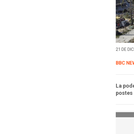
21 DE DIC
BBC NE
La pod
postes 