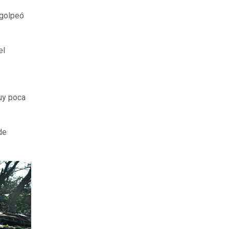
 golpeó
el
uy poca
de