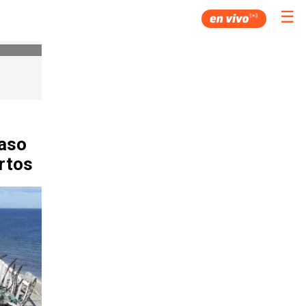
☰
paso
rtos