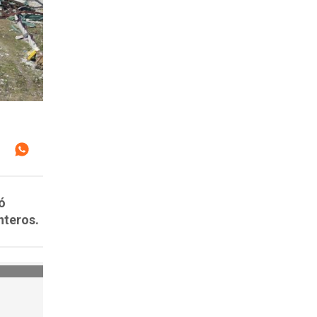
ó
nteros.