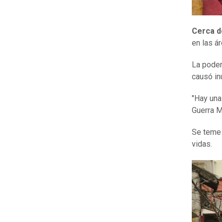
Cerca d
en las á
La poder
causó in
"Hay una
Guerra Mu
Se teme 
vidas.