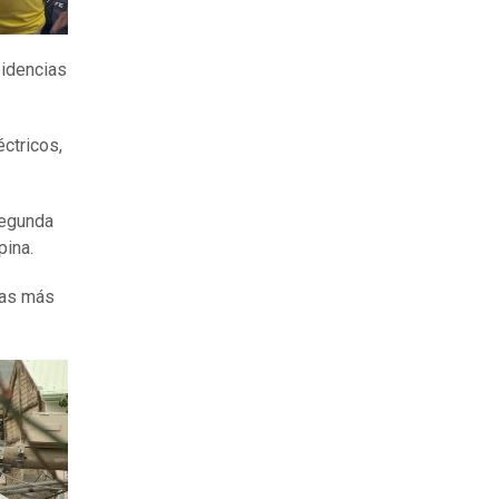
idencias
ctricos,
Segunda
pina.
has más