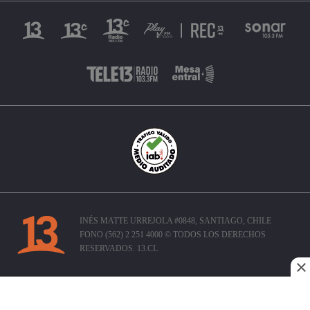
INÉS MATTE URREJOLA #0848, SANTIAGO, CHILE
FONO (562) 2 251 4000 © TODOS LOS DERECHOS
RESERVADOS. 13.CL