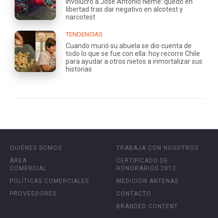
involucró a José Antonio Neme: quedó en
libertad tras dar negativo en alcotest y
narcotest
TENDENCIAS
Cuando murió su abuela se dio cuenta de
todo lo que se fue con ella: hoy recorre Chile
para ayudar a otros nietos a inmortalizar sus
historias
QUIÉNES SOMOS
TRABAJA CON NOSOTROS
ÁREA
CERTIFICADO DE
COMERCIAL
HONORARIOS 2012
POLÍTICAS COMERCIALES
MEDICIÓN ANTENAS
PROVEEDORES
CONTACTO
BRANDED CONTENT