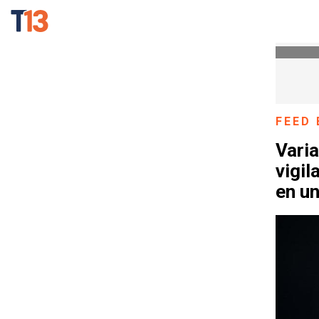
FEED 
Varia
vigil
en u