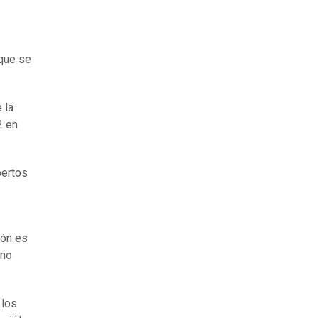
 que se
 la
2 en
pertos
ión es
no
 los