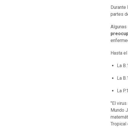
Durante 
partes d
Algunas 
preocup
enfermed
Hasta el
La B.
La B.
La P.
"El viru
Mundo Ju
matemáti
Tropical