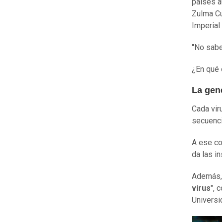
países a
Zulma Cu
Imperial
"No sabe
¿En qué 
La gené
Cada vir
secuenc
A ese co
da las in
Además, 
virus
", 
Universi