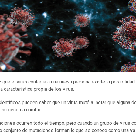
 que el virus contagia a una nueva persona existe la posibilidad
na característica propia de los virus.
 científicos pueden saber que un virus mutó al notar que alguna d
e su genoma cambió.
ciones ocurren todo el tiempo, pero cuando un grupo de virus 
o conjunto de mutaciones forman lo que se conoce como una
va