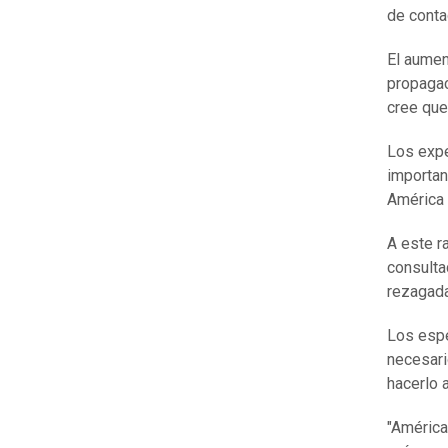
de conta
El aumen
propagac
cree que
Los expe
importan
América 
A este r
consulta
rezagada
Los espe
necesari
hacerlo 
"América