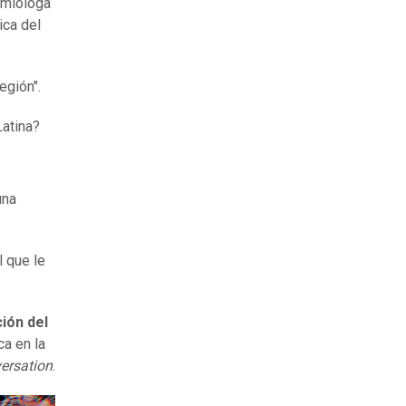
emióloga
ica del
egión".
Latina?
una
l que le
ción del
ca en la
ersation
.