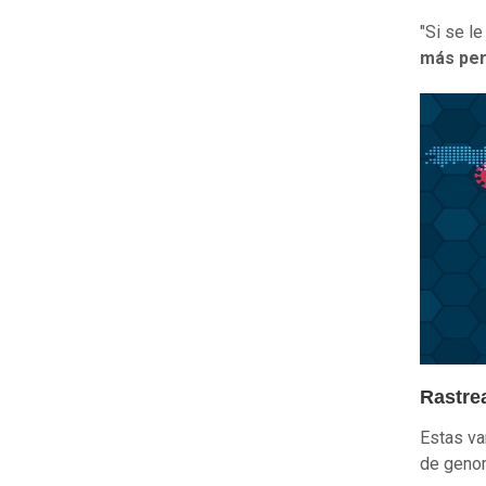
"Si se l
más pe
Rastrea
Estas va
de genom