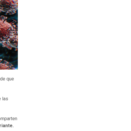
 de que
e las
comparten
riante.