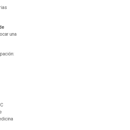
rias
de
vocar una
pación:
BC
e
edicina