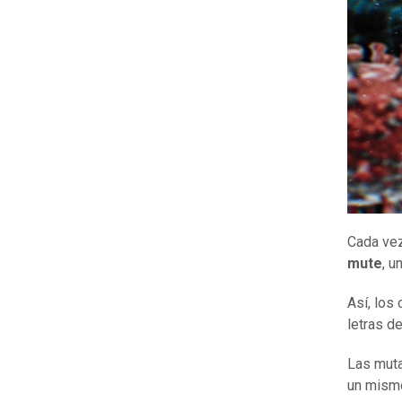
Cada vez
mute
, u
Así, los
letras d
Las muta
un mism