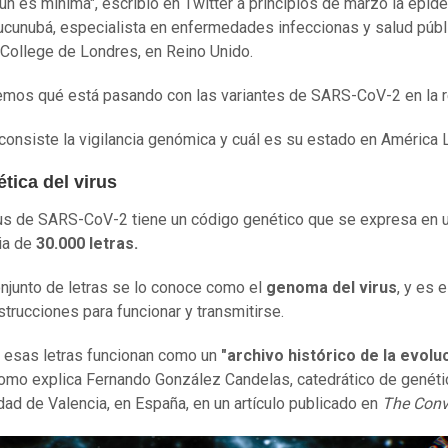
ún es mínima", escribió en Twitter a principios de marzo la epid
cunubá, especialista en enfermedades infeccionas y salud públ
 College de Londres, en Reino Unido.
mos qué está pasando con las variantes de SARS-CoV-2 en la r
consiste la vigilancia genómica y cuál es su estado en América 
tica del virus
us de SARS-CoV-2 tiene un código genético que se expresa en 
ia de
30.000 letras.
njunto de letras se lo conoce como el
genoma del virus
, y es e
strucciones para funcionar y transmitirse.
esas letras funcionan como un
"archivo histórico de la evolu
como explica Fernando González Candelas, catedrático de genéti
dad de Valencia, en España, en un artículo publicado en
The Conv