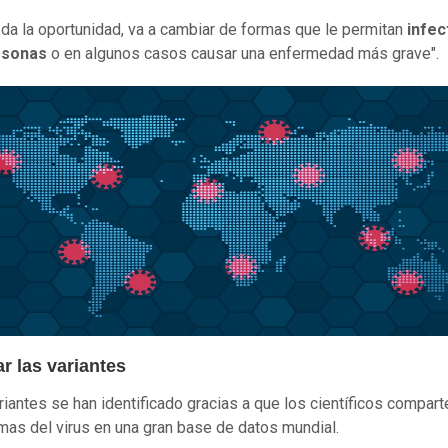
e da la oportunidad, va a cambiar de formas que le permitan
infec
rsonas
o en algunos casos causar una enfermedad más grave".
r las variantes
riantes se han identificado gracias a que los científicos compar
as del virus en una gran base de datos mundial.