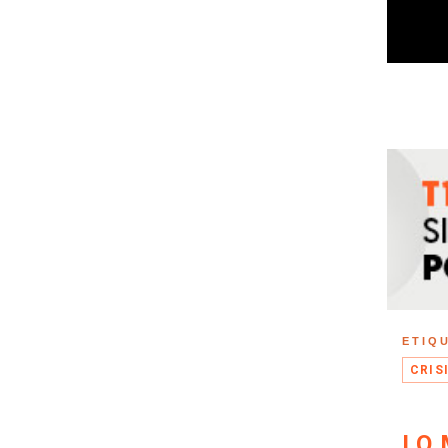
ETIQ
CRIS
LO 