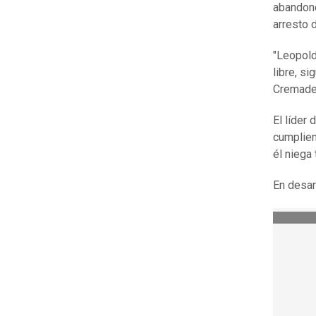
abandonó
arresto d
"Leopold
libre, s
Cremades
El líder
cumplien
él niega
En desarr