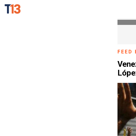
FEED 
Venez
López