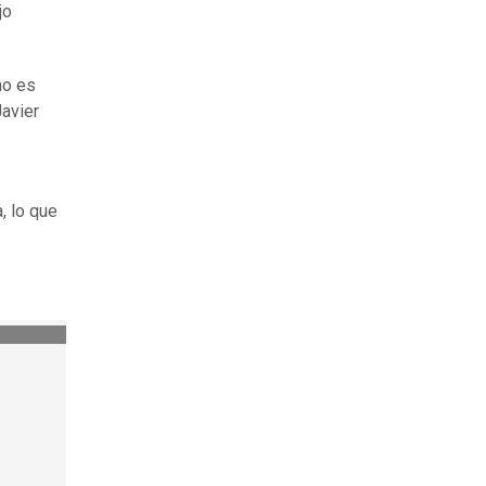
jo
no es
Javier
, lo que