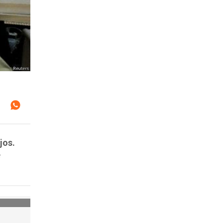
jos.
e