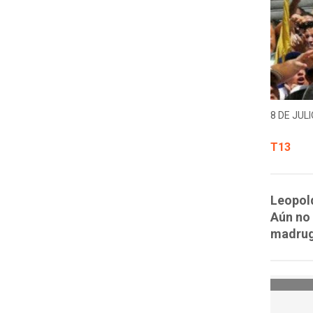
8 DE JULI
T13
Leopold
Aún no 
madrug