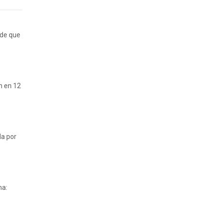
 de que
ón en 12
da por
na: