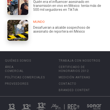
Quién era el influencer asesinado en
transmisión en vivo en México: tenía más de
500 mil seguidores en TikTok
MUNDO
Desafueran a alcalde sospechoso de
asesinato de reportera en México
QUIÉNES SOMOS
TRABAJA CON NOSOTROS
ÁREA
CERTIFICADO DE
COMERCIAL
HONORARIOS 2012
POLÍTICAS COMERCIALES
MEDICIÓN ANTENAS
PROVEEDORES
CONTACTO
BRANDED CONTENT