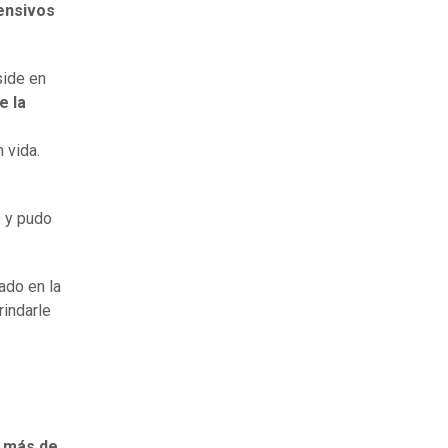
tensivos
side en
e la
 vida.
o y pudo
ado en la
rindarle
 más de