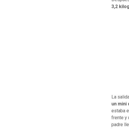
3,2 kil
La salid
un mini 
estaba e
frente y
padre ll