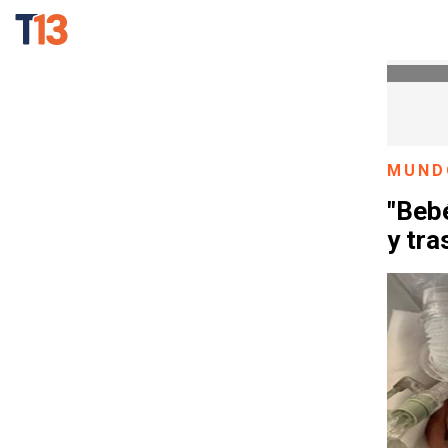
MUND
"Beb
y tra