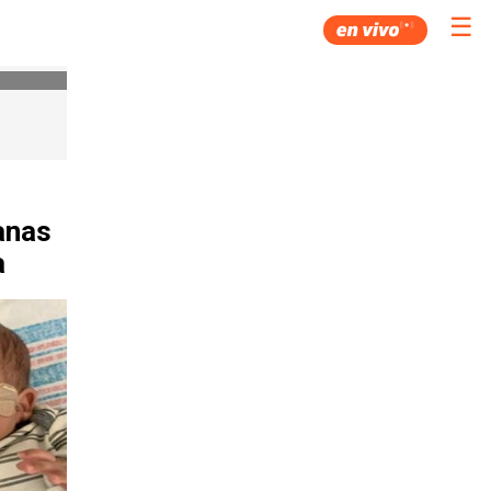
☰
anas
a