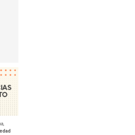
na,
 edad