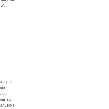
o".
ada por
ssell
e su
ona, su
 pañuelos