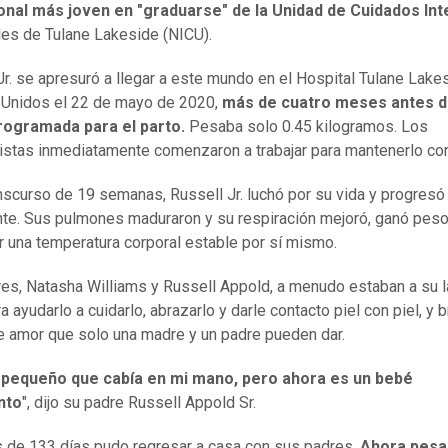
onal más joven en "graduarse" de la Unidad de Cuidados In
es de Tulane Lakeside (NICU).
Jr. se apresuró a llegar a este mundo en el Hospital Tulane Lake
 Unidos el 22 de mayo de 2020,
más de cuatro meses antes d
rogramada para el parto.
Pesaba solo 0.45 kilogramos. Los
istas inmediatamente comenzaron a trabajar para mantenerlo con
anscurso de 19 semanas, Russell Jr. luchó por su vida y progresó
te. Sus pulmones maduraron y su respiración mejoró, ganó pes
 una temperatura corporal estable por sí mismo.
es, Natasha Williams y Russell Appold, a menudo estaban a su l
 ayudarlo a cuidarlo, abrazarlo y darle contacto piel con piel, y b
de amor que solo una madre y un padre pueden dar.
 pequeño que cabía en mi mano, pero ahora es un bebé
nto
", dijo su padre Russell Appold Sr.
de 133 días pudo regresar a casa con sus padres.
Ahora pesa