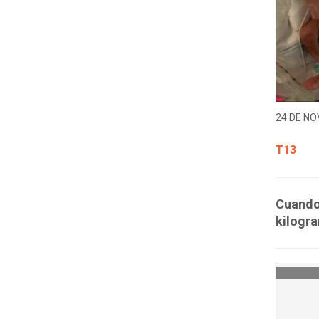
24 DE NO
T13
Cuando 
kilogra