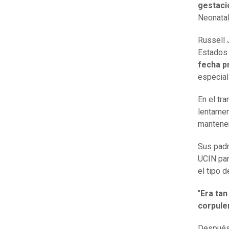
gestaci
Neonatal
Russell 
Estados
fecha p
especial
En el tr
lentamen
mantener
Sus padr
UCIN para
el tipo 
"
Era tan
corpule
Después 