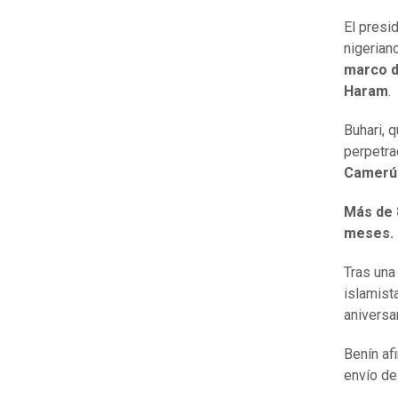
El presi
nigerian
marco d
Haram
.
Buhari, 
perpetra
Camerú
Más de 
meses.
Tras una
islamist
aniversa
Benín af
envío de