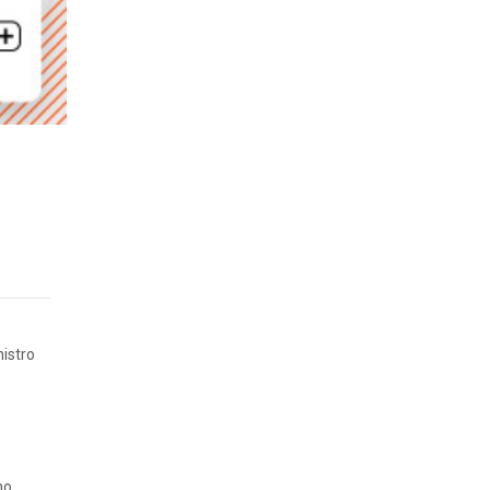
nistro
no