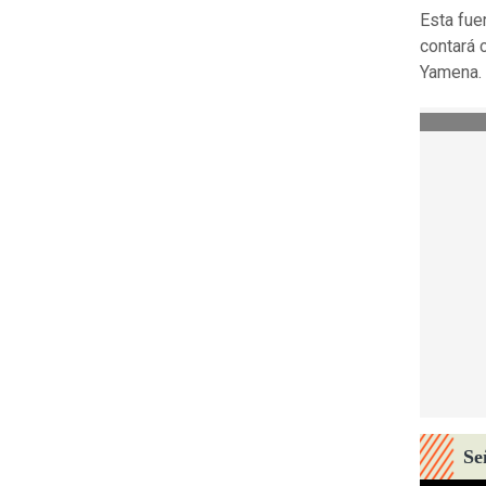
Esta fue
contará 
Yamena.
Se