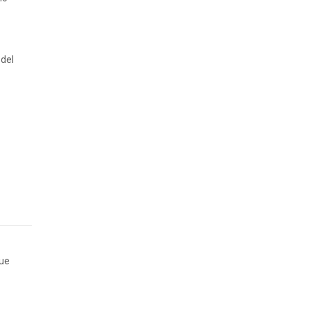
 del
que