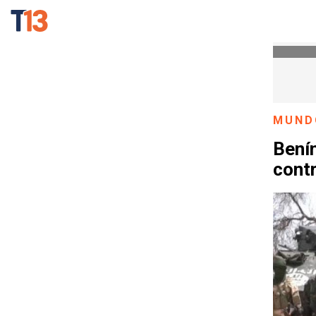
MUND
Bení
cont