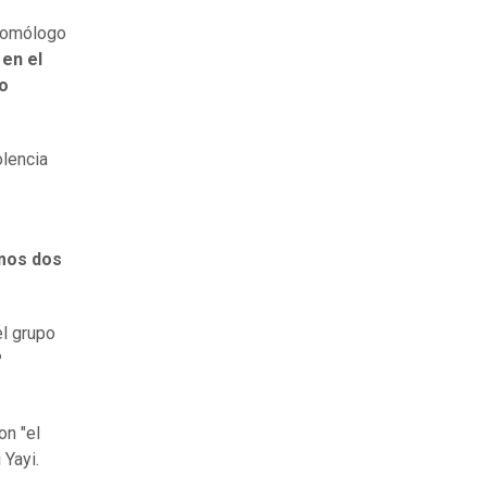
 homólogo
en el
ko
olencia
imos dos
el grupo
º
on "el
 Yayi.