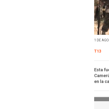
1 DE AGO
T13
Esta fu
Camerún
en la c