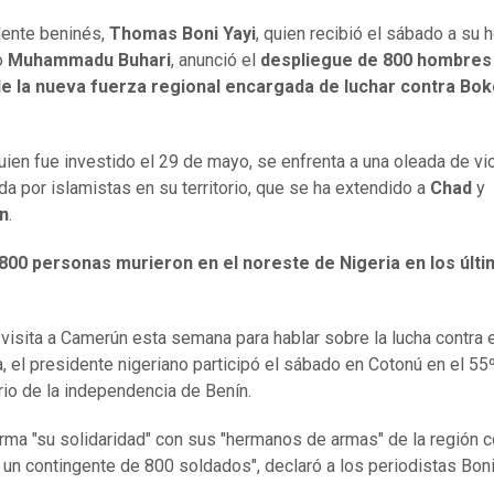
dente beninés,
Thomas Boni Yayi
, quien recibió el sábado a su
o
Muhammadu Buhari
, anunció el
despliegue de 800 hombres 
e la nueva fuerza regional encargada de luchar contra Bo
quien fue investido el 29 de mayo, se enfrenta a una oleada de vi
da por islamistas en su territorio, que se ha extendido a
Chad
y
n
.
800 personas murieron en el noreste de Nigeria en los últ
 visita a Camerún esta semana para hablar sobre la lucha contra 
a, el presidente nigeriano participó el sábado en Cotonú en el 55
rio de la independencia de Benín.
irma "su solidaridad" con sus "hermanos de armas" de la región c
 un contingente de 800 soldados", declaró a los periodistas Boni