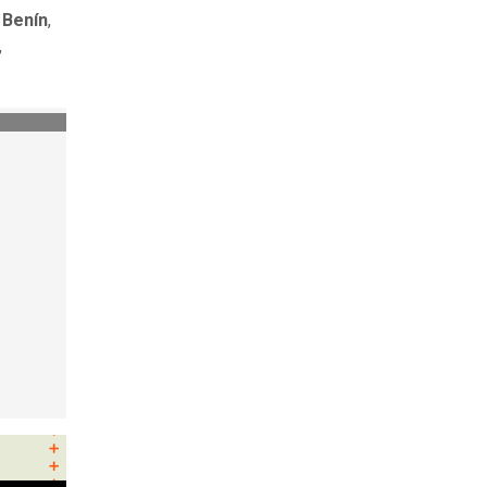
 Benín
,
,