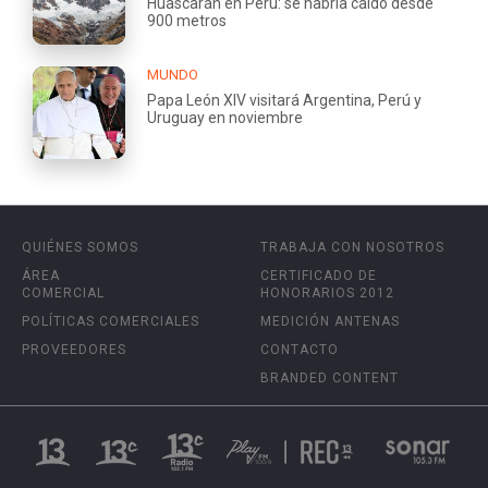
Huascarán en Perú: se habría caído desde
900 metros
MUNDO
Papa León XIV visitará Argentina, Perú y
Uruguay en noviembre
QUIÉNES SOMOS
TRABAJA CON NOSOTROS
ÁREA
CERTIFICADO DE
COMERCIAL
HONORARIOS 2012
POLÍTICAS COMERCIALES
MEDICIÓN ANTENAS
PROVEEDORES
CONTACTO
BRANDED CONTENT