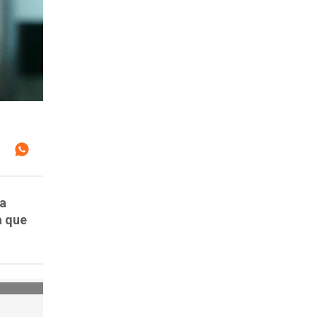
la
a que