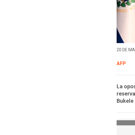
20 DE MA
AFP
La opos
reserva
Bukele 