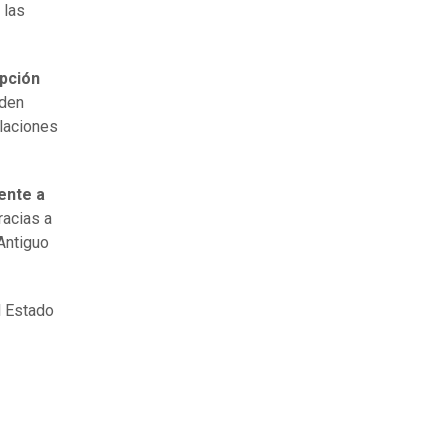
 las
pción
rden
olaciones
ente a
racias a
 Antiguo
l Estado