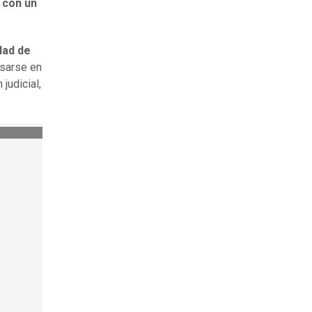
 con un
dad de
asarse en
judicial,