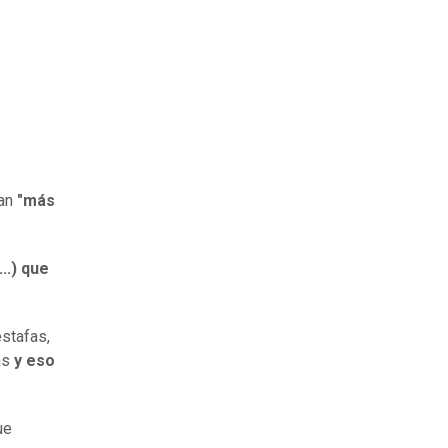
an
"más
...) que
estafas,
as
y eso
ue