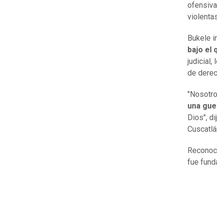
ofensiva 
violenta
Bukele 
bajo el
judicial
de dere
"Nosotro
una gue
Dios", di
Cuscatlá
Reconoci
fue fund