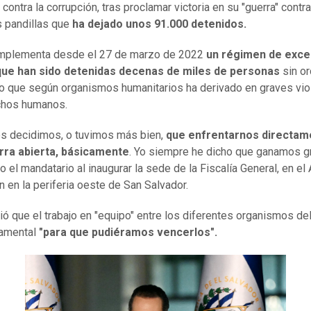
contra la corrupción, tras proclamar victoria en su "guerra" contra
s pandillas que
ha dejado unos 91.000 detenidos.
implementa desde el 27 de marzo de 2022
un régimen de exce
 que han sido detenidas decenas de miles de personas
sin o
, lo que según organismos humanitarios ha derivado en graves vi
chos humanos.
s decidimos, o tuvimos más bien,
que enfrentarnos directam
rra abierta, básicamente
. Yo siempre he dicho que ganamos g
jo el mandatario al inaugurar la sede de la Fiscalía General, en el
n en la periferia oeste de San Salvador.
ó que el trabajo en "equipo" entre los diferentes organismos de
amental
"para que pudiéramos vencerlos".