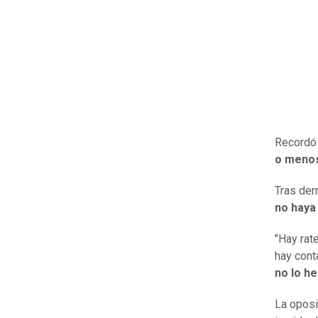
Recordó 
o menos 
Tras derr
no haya
"Hay rat
hay cont
no lo h
La oposi