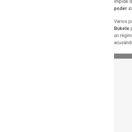
impide d
poder c
Varios p
Bukele
p
un régim
acusándo