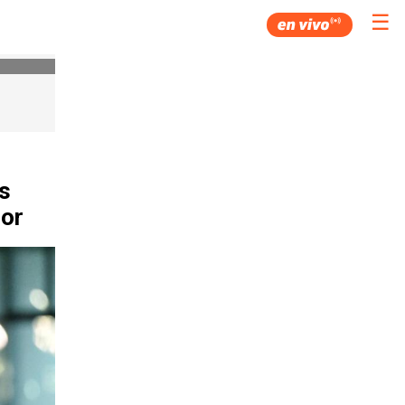
☰
s
dor