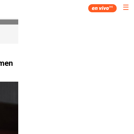
☰
imen