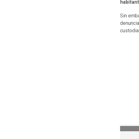
habitan
Sin emba
denunci
custodia