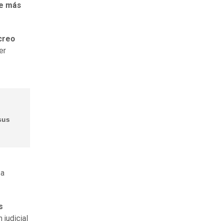
e más
creo
er
sus
 a
s
 judicial