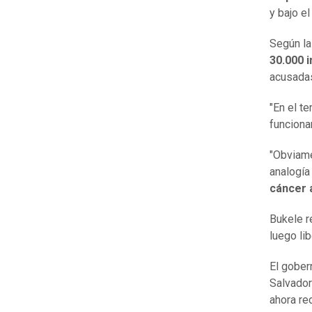
y bajo e
Según la
30.000 
acusadas
"En el t
funcion
"Obviame
analogía
cáncer a
Bukele 
luego li
El gober
Salvador
ahora re