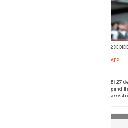
2 DE DICI
AFP
El 27 d
pandil
arresto