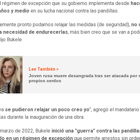
el régimen de excepción que su gobierno implementa desde
hac
años y medio
en su lucha nacional contra las pandillas.
emente pronto podamos relajar las medidas (de seguridad),
no 
a necesidad de endurecerlas
, más bien creo que se van a pod
dijo Bukele.
Lee También >
Joven rusa muere desangrada tras ser atacada por 
propios cerdos
 ya
se pudieron relajar un poco creo yo
", agregó el mandatario
tas durante la inauguración de una obra.
 marzo de 2022, Bukele
inició una "guerra" contra las pandilla
o en un régimen de excepción
que permite arrestos sin orden