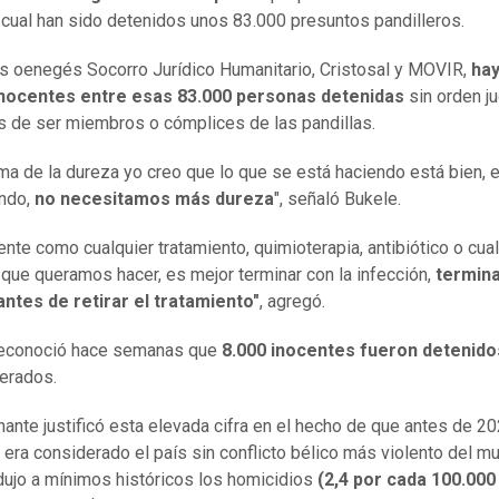
l cual han sido detenidos unos 83.000 presuntos pandilleros.
s oenegés Socorro Jurídico Humanitario, Cristosal y MOVIR,
ha
inocentes entre esas 83.000 personas detenidas
sin orden ju
 de ser miembros o cómplices de las pandillas.
ema de la dureza yo creo que lo que se está haciendo está bien, 
ando,
no necesitamos más dureza
", señaló Bukele.
nte como cualquier tratamiento, quimioterapia, antibiótico o cua
 que queramos hacer, es mejor terminar con la infección,
termina
ntes de retirar el tratamiento"
, agregó.
reconoció hace semanas que
8.000 inocentes fueron detenido
berados.
nante justificó esta elevada cifra en el hecho de que antes de 20
 era considerado el país sin conflicto bélico más violento del m
dujo a mínimos históricos los homicidios
(2,4 por cada 100.000