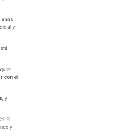
y unos
dicial y
está
lquier
r con el
s,
y
22 El
undo y