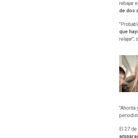
rebajar 
de dos 
"Probabl
que hay
relajar", 
"Ahorita
periodis
El 27 de
amparad