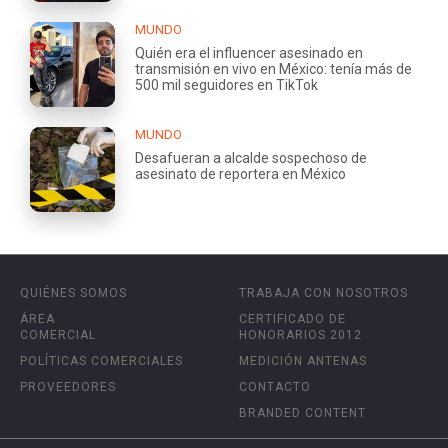
MUNDO
Quién era el influencer asesinado en
transmisión en vivo en México: tenía más de
500 mil seguidores en TikTok
MUNDO
Desafueran a alcalde sospechoso de
asesinato de reportera en México
QUIÉNES SOMOS
TRABAJA CON NOSOTROS
ÁREA
CERTIFICADO DE
COMERCIAL
HONORARIOS 2012
POLÍTICAS COMERCIALES
MEDICIÓN ANTENAS
PROVEEDORES
CONTACTO
BRANDED CONTENT