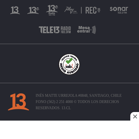
INÉS MATTE URREJOLA #0848, SANTIAGO, CHILE
FONO (562) 2 251 4000 © TODOS LOS DERECHOS
RESERVADOS. 13.CL