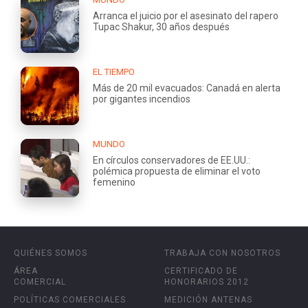
Arranca el juicio por el asesinato del rapero
Tupac Shakur, 30 años después
EL TIEMPO
Más de 20 mil evacuados: Canadá en alerta
por gigantes incendios
MUNDO
En círculos conservadores de EE.UU.:
polémica propuesta de eliminar el voto
femenino
QUIÉNES SOMOS
TRABAJA CON NOSOTROS
ÁREA
CERTIFICADO DE
COMERCIAL
HONORARIOS 2012
POLÍTICAS COMERCIALES
MEDICIÓN ANTENAS