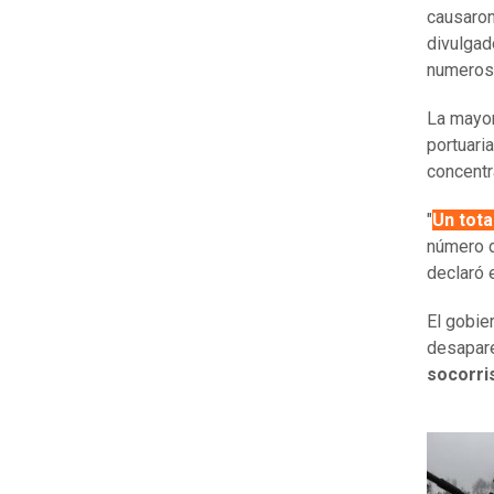
causaro
divulgad
numeros
La mayor
portuari
concentr
"
Un tota
número d
declaró 
El gobie
desapare
socorri