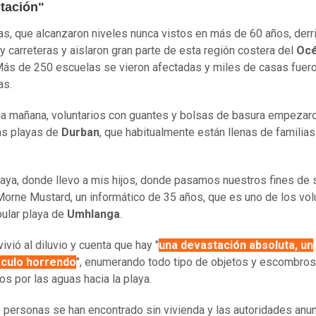
tación"
ias, que alcanzaron niveles nunca vistos en más de 60 años, derr
y carreteras y aislaron gran parte de esta región costera del
Oc
Más de 250 escuelas se vieron afectadas y miles de casas fuer
as.
la mañana, voluntarios con guantes y bolsas de basura empezar
las playas de
Durban
, que habitualmente están llenas de familias
laya, donde llevo a mis hijos, donde pasamos nuestros fines de
Morne Mustard, un informático de 35 años, que es uno de los vol
pular playa de
Umhlanga
.
ivió al diluvio y cuenta que hay "
una devastación absoluta, un
culo horrendo
", enumerando todo tipo de objetos y escombros
os por las aguas hacia la playa.
 personas se han encontrado sin vivienda y las autoridades anun