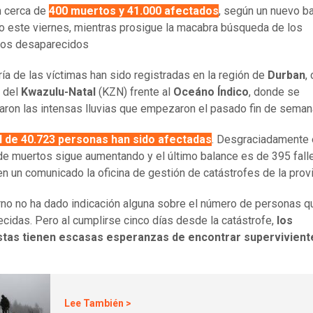
n cerca de
400 muertos y 41.000 afectados
, según un nuevo b
o este viernes, mientras prosigue la macabra búsqueda de los
os desaparecidos
ía de las víctimas han sido registradas en la región de
Durban
,
a del
Kwazulu-Natal
(KZN) frente al
Oceáno Índico
, donde se
aron las intensas lluvias que empezaron el pasado fin de seman
l de 40.723 personas han sido afectadas
. Desgraciadamente 
e muertos sigue aumentando y el último balance es de 395 fall
en un comunicado la oficina de gestión de catástrofes de la provi
rno no ha dado indicación alguna sobre el número de personas q
cidas. Pero al cumplirse cinco días desde la catástrofe,
los
stas tienen escasas esperanzas de encontrar supervivient
Lee También >