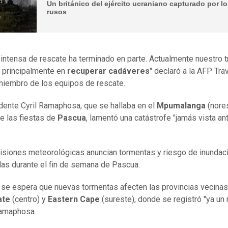
Un británico del ejército ucraniano capturado por l
rusos
 intensa de rescate ha terminado en parte. Actualmente nuestro t
 principalmente en
recuperar cadáveres
" declaró a la AFP Tra
miembro de los equipos de rescate.
dente Cyril Ramaphosa, que se hallaba en el
Mpumalanga
(nore
e las fiestas de
Pascua
, lamentó una catástrofe "jamás vista an
isiones meteorológicas anuncian tormentas y riesgo de inundac
das durante el fin de semana de Pascua.
se espera que nuevas tormentas afecten las provincias vecinas
ate
(centro) y
Eastern Cape
(sureste), donde se registró "ya un 
amaphosa.