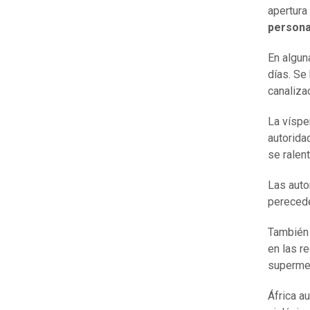
apertura
persona
En algun
días. Se
canaliza
La víspe
autorida
se ralen
Las auto
perecede
También 
en las r
superme
África a