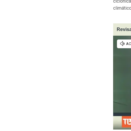
ciclónic
climátic
Revisa