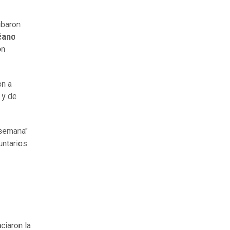
ibaron
éano
on
on a
 y de
 semana"
untarios
ciaron la