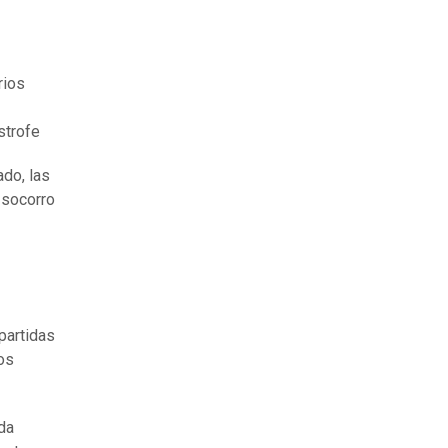
rios
strofe
ado, las
 socorro
partidas
os
da