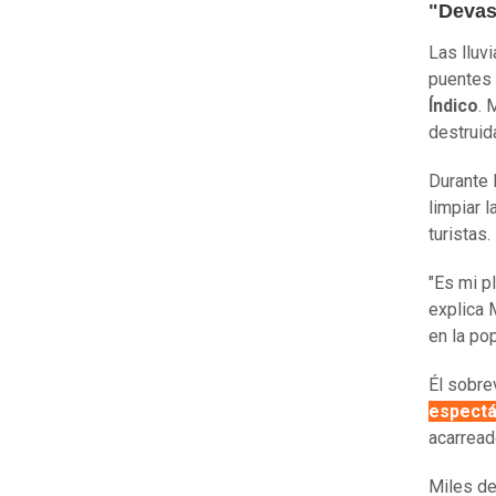
"Devas
Las lluv
puentes 
Índico
. 
destruid
Durante 
limpiar 
turistas.
"Es mi p
explica 
en la po
Él sobrev
espectá
acarread
Miles de