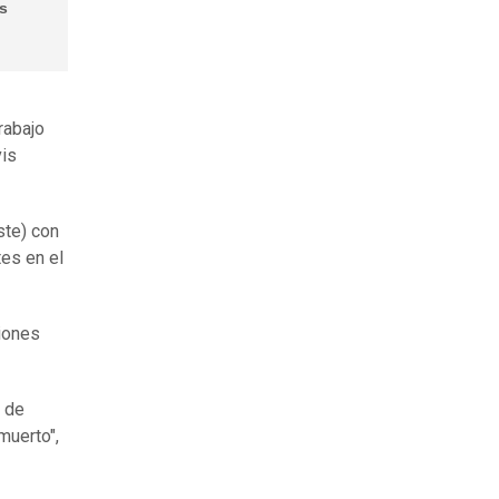
os
rabajo
vis
ste) con
tes en el
iones
 de
muerto",