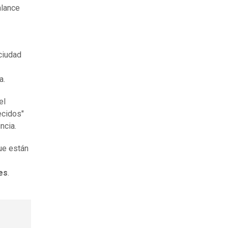
alance
 ciudad
a.
el
ecidos"
ncia.
ue están
es
.