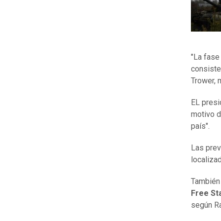
"La fase
consiste
Trower, 
EL presi
motivo d
país".
Las prev
localiza
También 
Free St
según R