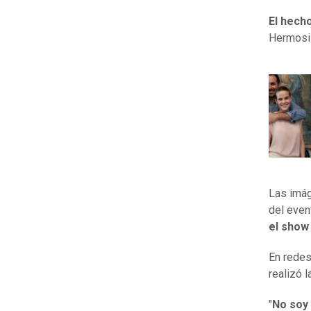
El hecho
Hermosil
Las imág
del even
el show 
En redes
realizó l
"
No soy 