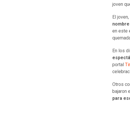
joven que
El joven
nombre 
en este 
quemada 
En los d
espectá
portal
Ti
celebrac
Otros co
bajaron el
para es