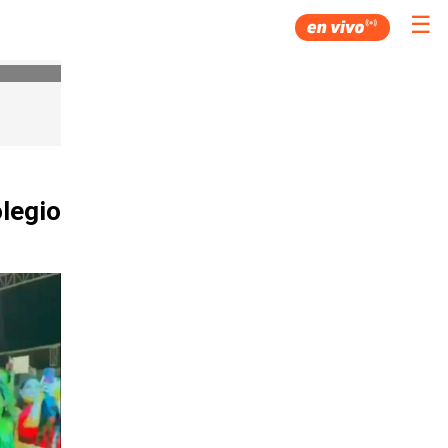
☰
olegio