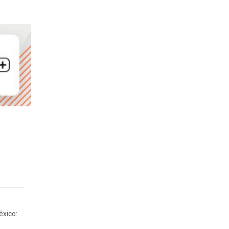
éxico: