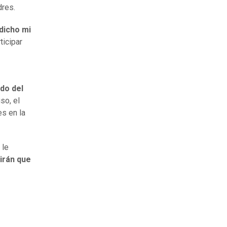
dres.
 dicho mi
ticipar
do del
so, el
s en la
 le
irán que