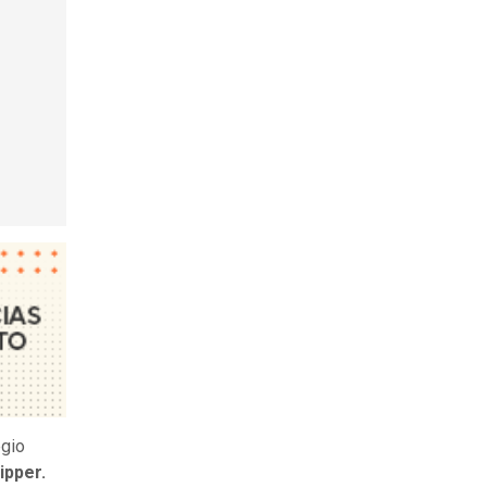
egio
ipper.