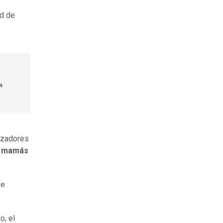
ad de
a
izadores
s mamás
se
o, el