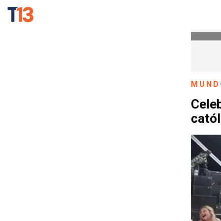
MUND
Celeb
catól