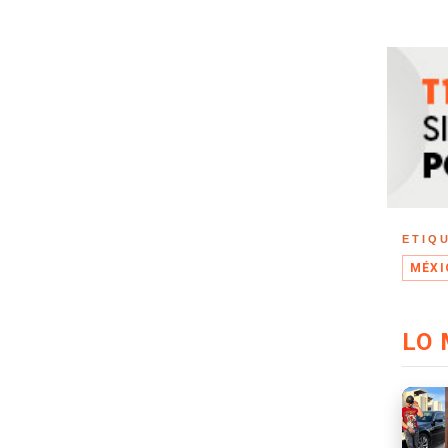
ETIQ
MÉXI
LO 