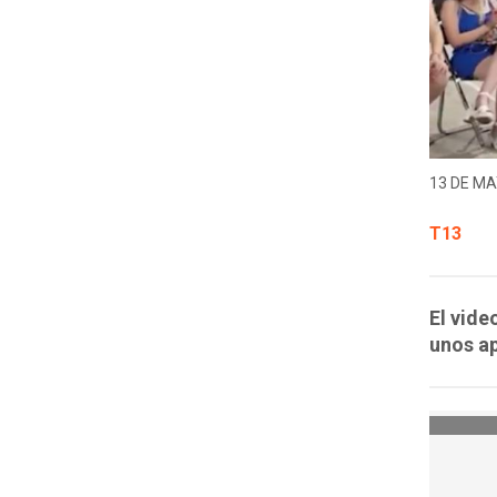
13 DE MA
T13
El vide
unos ap