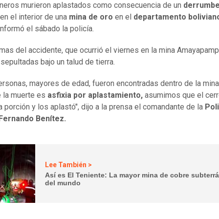
ineros murieron aplastados como consecuencia de un
derrumb
en el interior de una
mina de oro
en el
departamento bolivian
 informó el sábado la policía.
imas del accidente, que ocurrió el viernes en la mina Amayapamp
sepultadas bajo un talud de tierra.
ersonas, mayores de edad, fueron encontradas dentro de la mina
 la muerte es
asfixia por aplastamiento,
asumimos que el cerr
a porción y los aplastó", dijo a la prensa el comandante de la
Pol
 Fernando Benítez.
Lee También >
Así es El Teniente: La mayor mina de cobre subterr
del mundo