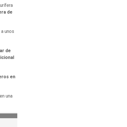
urífera
era de
 a unos
lar de
icional
eros en
en una