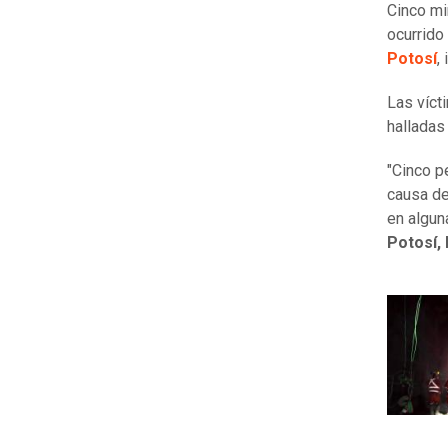
Cinco m
ocurrido 
Potosí
,
Las víct
halladas 
"Cinco p
causa de
en algun
Potosí,