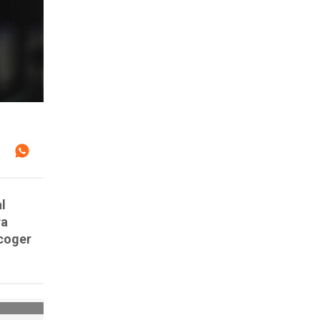
l
ra
ecoger