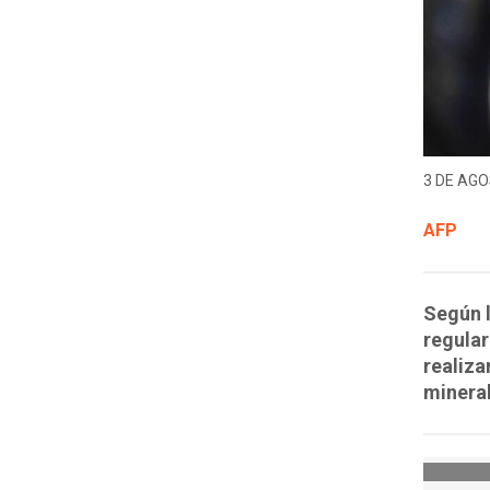
3 DE AGO
AFP
Según l
regular
realiza
mineral