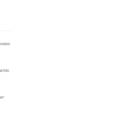
ricados
artido
ast