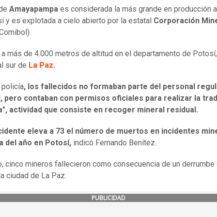
 de
Amayapampa
es considerada la más grande en producción a
í y es explotada a cielo abierto por la estatal
Corporación Min
Comibol).
 a más de 4.000 metros de altitud en el departamento de Potosí,
l sur de
La Paz
.
 policía
, los fallecidos no formaban parte del personal regu
 pero contaban con permisos oficiales para realizar la trad
", actividad que consiste en recoger mineral residual.
cidente eleva a 73 el número de muertos en incidentes min
a del año en Potosí,
indicó Fernando Benítez.
, cinco mineros fallecieron como consecuencia de un derrumbe 
la ciudad de La Paz.
PUBLICIDAD