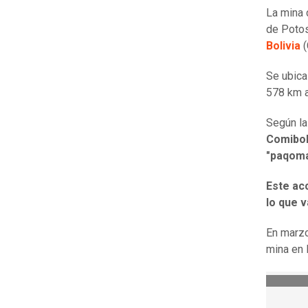
La mina
de Potos
Bolivia
(
Se ubica
578 km a
Según la
Comibol,
"paqoma
Este ac
lo que v
En marzo
mina en 