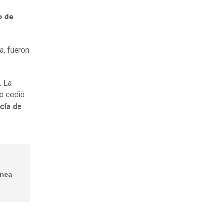
e
o de
a, fueron
. La
o cedió
icía de
ánea