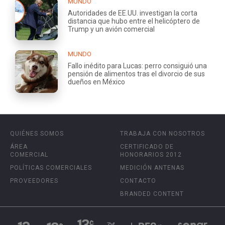
MUNDO
Autoridades de EE.UU. investigan la corta
distancia que hubo entre el helicóptero de
Trump y un avión comercial
MUNDO
Fallo inédito para Lucas: perro consiguió una
pensión de alimentos tras el divorcio de sus
dueños en México
QUIÉNES SOMOS
TRABAJA CON NOSOTROS
ÁREA
CERTIFICADO DE
COMERCIAL
HONORARIOS 2012
POLÍTICAS COMERCIALES
MEDICIÓN ANTENAS
PROVEEDORES
CONTACTO
BRANDED CONTENT