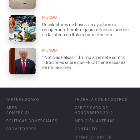
MUNDO
Recolectores de basura lo ayudaron a
recuperarlo: hombre ganó millonario premio
en la lotería en Italia y botó el boleto
MUNDO
"¡Noticias Falsas!": Trump arremete contra
filtraciones sobre que EE.UU tiene escasez
de municiones
QUIÉNES SOMOS
TRABAJA CON NOSOTROS
ÁREA
CERTIFICADO DE
COMERCIAL
HONORARIOS 2012
POLÍTICAS COMERCIALES
MEDICIÓN ANTENAS
PROVEEDORES
CONTACTO
BRANDED CONTENT