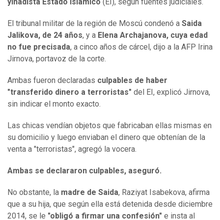
yihadista Estado Islámico
(EI), según fuentes judiciales.
El tribunal militar de la región de Moscú condenó a
Saida
Jalikova, de 24 años
, y a
Elena Archajanova, cuya edad
no fue precisada
, a cinco años de cárcel, dijo a la AFP Irina
Jirnova, portavoz de la corte.
Ambas fueron declaradas
culpables de haber
"transferido dinero a terroristas"
del EI, explicó Jirnova,
sin indicar el monto exacto.
Las chicas vendían objetos que fabricaban ellas mismas en
su domicilio y luego enviaban el dinero que obtenían de la
venta a "terroristas", agregó la vocera.
Ambas se declararon culpables, aseguró.
No obstante, la
madre de Saida
, Raziyat Isabekova, afirma
que a su hija, que según ella está detenida desde diciembre
2014, se le
"obligó a firmar una confesión"
e insta al