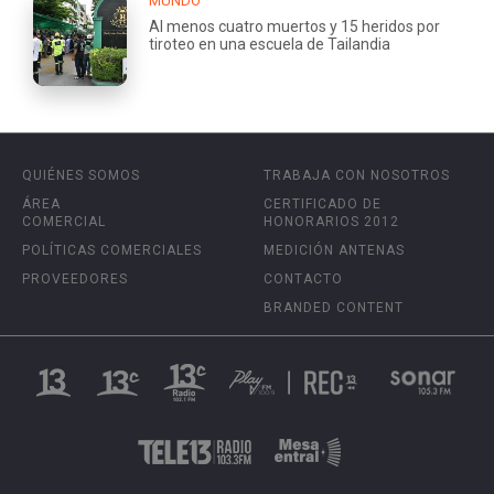
MUNDO
Al menos cuatro muertos y 15 heridos por
tiroteo en una escuela de Tailandia
QUIÉNES SOMOS
TRABAJA CON NOSOTROS
ÁREA
CERTIFICADO DE
COMERCIAL
HONORARIOS 2012
POLÍTICAS COMERCIALES
MEDICIÓN ANTENAS
PROVEEDORES
CONTACTO
BRANDED CONTENT