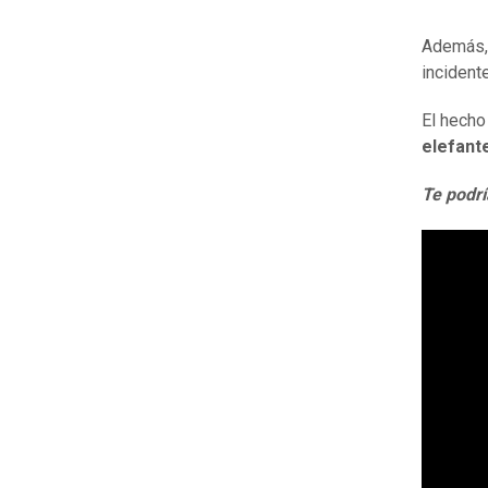
Además, 
incident
El hecho
elefant
Te podrí