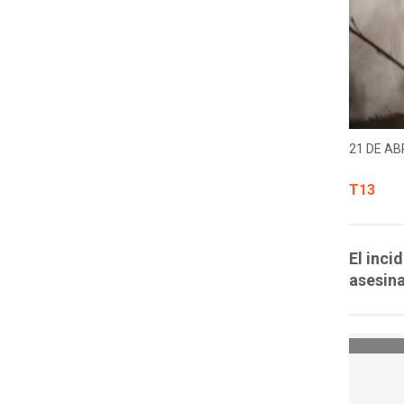
21 DE ABR
T13
El inci
asesina