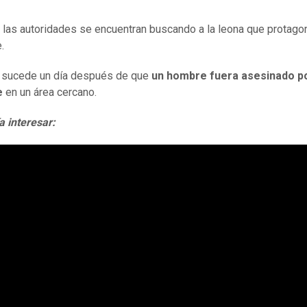
las autoridades se encuentran buscando a la leona que protagon
e.
 sucede un día después de que
un hombre fuera asesinado p
e
en un área cercano.
a interesar: