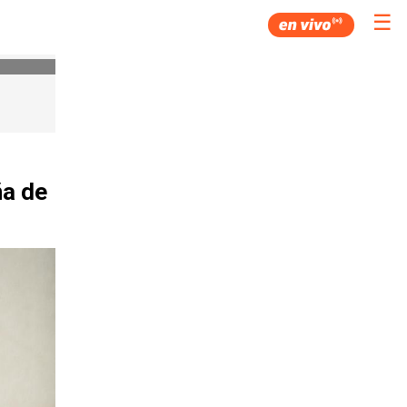
☰
ña de