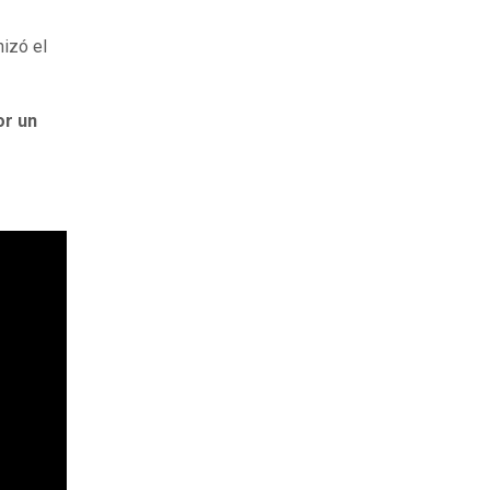
izó el
or un