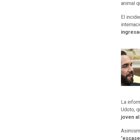
animal q
El incid
internac
ingresa
La infor
Udoto, q
joven a
Asimismo
"
escasez