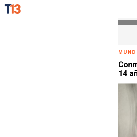
MUND
Conmo
14 a