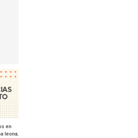
os en
na leona
,