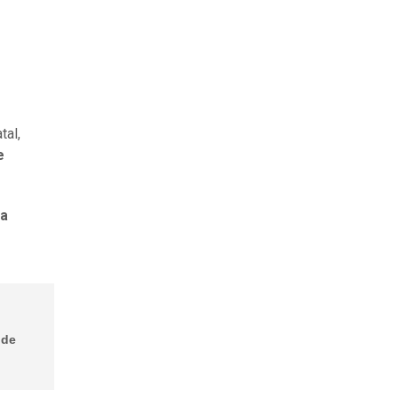
tal,
e
la
 de