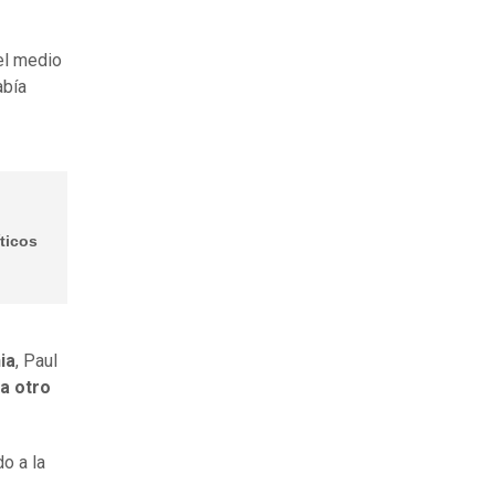
el medio
abía
ticos
ia
, Paul
 a otro
o a la