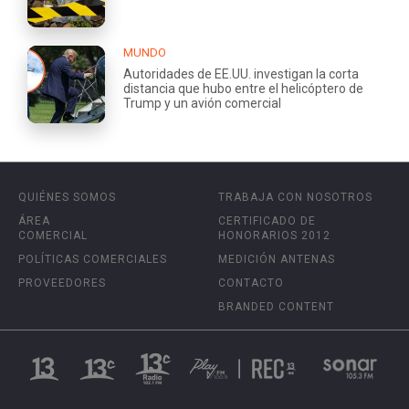
MUNDO
Autoridades de EE.UU. investigan la corta
distancia que hubo entre el helicóptero de
Trump y un avión comercial
QUIÉNES SOMOS
TRABAJA CON NOSOTROS
ÁREA
CERTIFICADO DE
COMERCIAL
HONORARIOS 2012
POLÍTICAS COMERCIALES
MEDICIÓN ANTENAS
PROVEEDORES
CONTACTO
BRANDED CONTENT