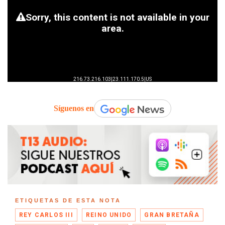
Síguenos en
ETIQUETAS DE ESTA NOTA
REY CARLOS III
REINO UNIDO
GRAN BRETAÑA