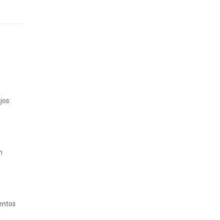
jos:
n
entos
n