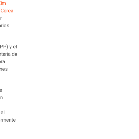
Kim
e
Corea
r
rios.
PP) y el
taria de
ora
ones
s
án
 el
iormente