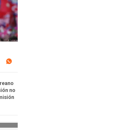
oreano
sión no
misión