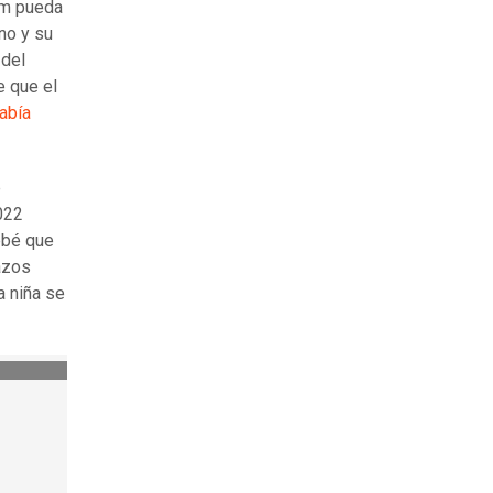
Kim pueda
no y su
 del
e que el
abía
e
022
ebé que
azos
a niña se