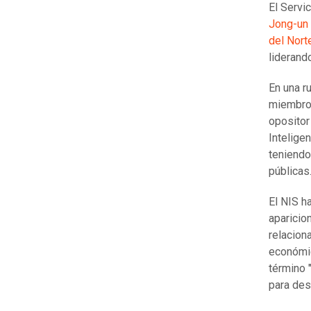
El Servi
Jong-un
del Nort
liderand
En una r
miembros
opositor
Intelige
teniendo
públicas
El NIS h
aparicio
relacion
económic
término 
para des