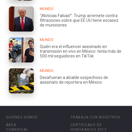
MUNDO
"¡Noticias Falsas!": Trump arremete contra
filtraciones sobre que EE.UU tiene escasez
de municiones
MUNDO
Quién era el influencer asesinado en
transmisión en vivo en México: tenía más de
500 mil seguidores en TikTok
MUNDO
Desafueran a alcalde sospechoso de
asesinato de reportera en México
QUIÉNES SOMOS
TRABAJA CON NOSOTROS
ÁREA
CERTIFICADO DE
COMERCIAL
HONORARIOS 2012