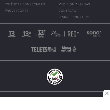
POLÍTICAS COMERCIALES
MEDICIÓN ANTENAS
PROVEEDORES
CONTACTO
BRANDED CONTENT
INÉS MATTE URREJOLA #0848, SANTIAGO, CHILE
FONO (562) 2 251 4000 © TODOS LOS DERECHOS