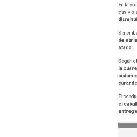
En la pr
tras viol
disminu
Sin emba
de ebrie
atado.
Según el
la cuar
aislamie
curande
El condu
el caba
entregad