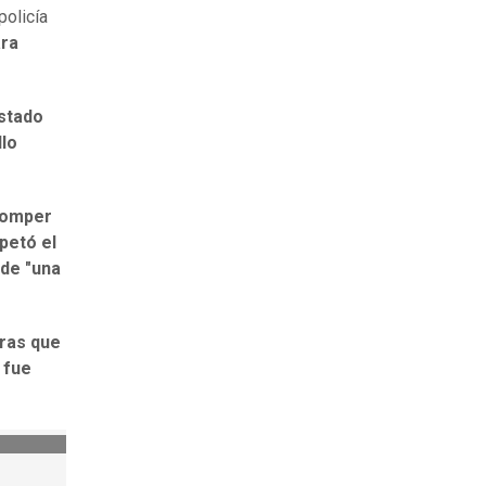
policía
ara
stado
llo
romper
petó el
nde "una
tras que
 fue