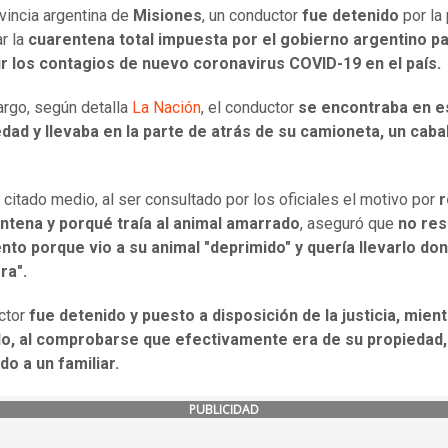
ovincia argentina de
Misiones
, un conductor
fue detenido
por la 
ar la
cuarentena total impuesta por el gobierno argentino p
ir los contagios de nuevo coronavirus COVID-19 en el país.
rgo, según detalla
La Nación
, el conductor
se encontraba en e
dad y llevaba en la parte de atrás de su camioneta, un caba
 citado medio, al ser consultado por los oficiales el motivo por
entena y porqué traía al animal amarrado
, aseguró que
no res
nto porque vio a su animal "deprimido" y quería llevarlo do
ra".
ctor
fue detenido y puesto a disposición de la justicia, mien
llo, al comprobarse que efectivamente era de su propiedad,
o a un familiar.
PUBLICIDAD