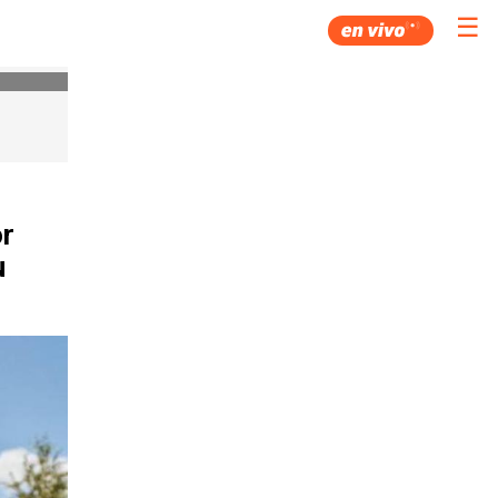
☰
or
u