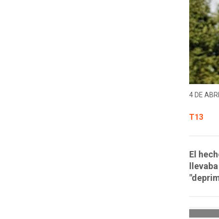
4 DE ABRI
T13
El hech
llevaba
"deprim