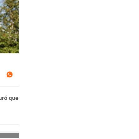
uró que
l