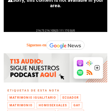
Síguenos en
ETIQUETAS DE ESTA NOTA
MATRIMONIO IGUALITARIO
ECUADOR
MATRIMONIO
HOMOSEXUALES
GAY