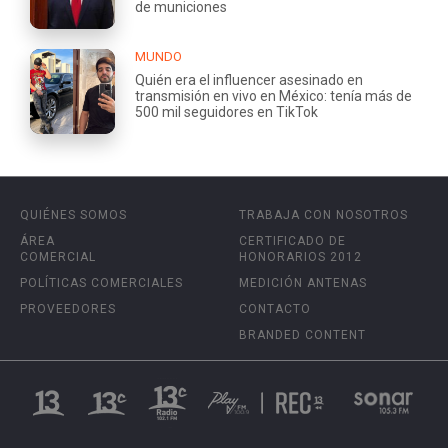
de municiones
MUNDO
Quién era el influencer asesinado en
transmisión en vivo en México: tenía más de
500 mil seguidores en TikTok
QUIÉNES SOMOS
TRABAJA CON NOSOTROS
ÁREA
CERTIFICADO DE
COMERCIAL
HONORARIOS 2012
POLÍTICAS COMERCIALES
MEDICIÓN ANTENAS
PROVEEDORES
CONTACTO
BRANDED CONTENT