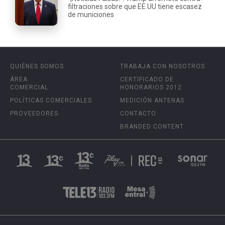
filtraciones sobre que EE.UU tiene escasez
de municiones
QUIÉNES SOMOS
TRABAJA CON NOSOTROS
ÁREA
CERTIFICADO DE
COMERCIAL
HONORARIOS 2012
POLÍTICAS COMERCIALES
MEDICIÓN ANTENAS
PROVEEDORES
CONTACTO
BRANDED CONTENT