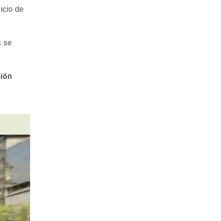
vicio de
s se
ción