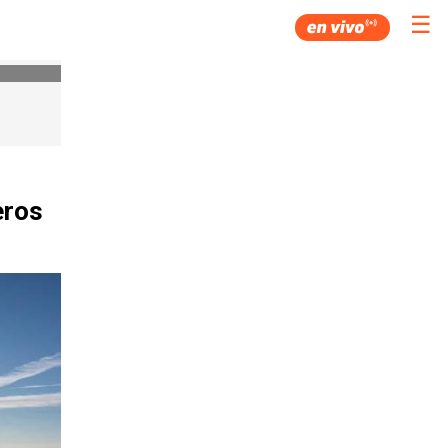
☰
eros