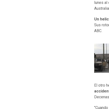
lunes al
Australi
Un heli
Sus roto
ABC.
El otro 
acciden
Decenas 
"Cuando 