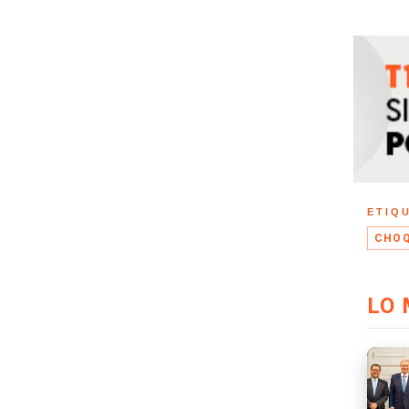
ETIQ
CHOQ
LO 