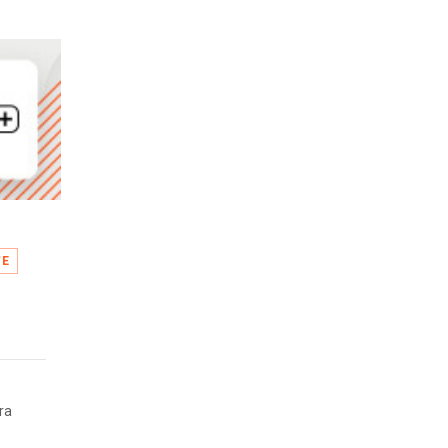
TE
ra