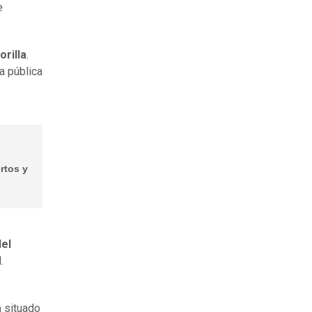
e
rilla
.
a pública
rtos y
del
.
a
situado