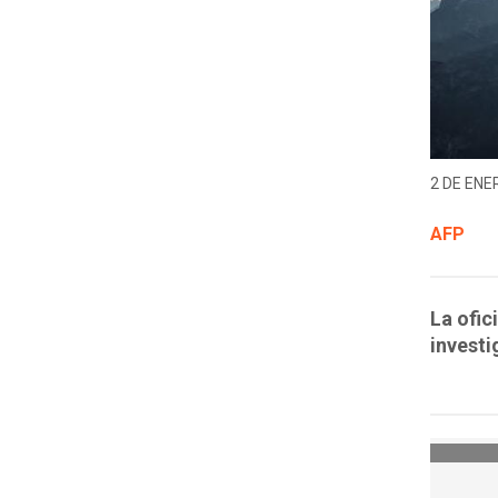
2 DE ENER
AFP
La ofic
investi