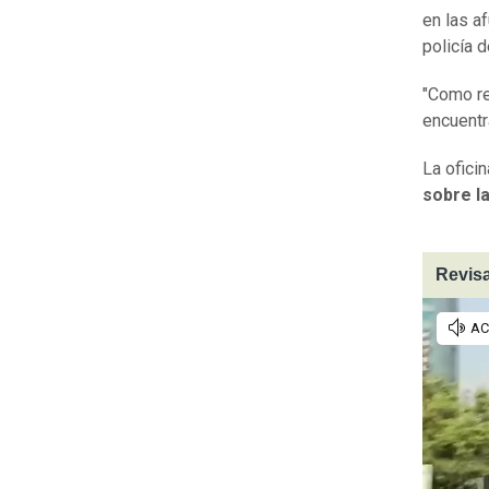
en las a
policía 
"Como re
encuentra
La ofici
sobre l
Revisa