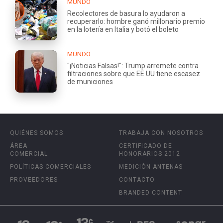
MUNDO
Recolectores de basura lo ayudaron a
recuperarlo: hombre ganó millonario premio
en la lotería en Italia y botó el boleto
MUNDO
"¡Noticias Falsas!": Trump arremete contra
filtraciones sobre que EE.UU tiene escasez
de municiones
QUIÉNES SOMOS
TRABAJA CON NOSOTROS
ÁREA
CERTIFICADO DE
COMERCIAL
HONORARIOS 2012
POLÍTICAS COMERCIALES
MEDICIÓN ANTENAS
PROVEEDORES
CONTACTO
BRANDED CONTENT