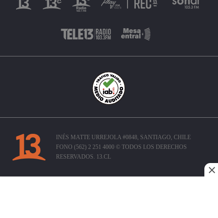
INÉS MATTE URREJOLA #0848, SANTIAGO, CHILE
FONO (562) 2 251 4000 © TODOS LOS DERECHOS
RESERVADOS. 13.CL