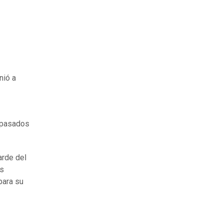
nió a
s pasados
arde del
os
para su