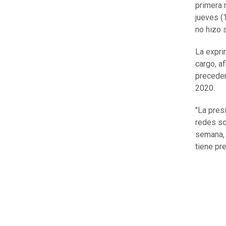
primera m
jueves (
no hizo 
La expri
cargo, a
preceden
2020.
"La pres
redes soc
semana, 
tiene pr