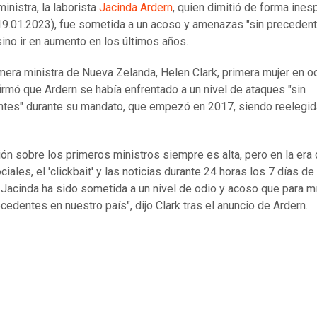
inistra, la laborista
Jacinda Ardern
, quien dimitió de forma ines
19.01.2023), fue sometida a un acoso y amenazas "sin preceden
sino ir en aumento en los últimos años.
mera ministra de Nueva Zelanda, Helen Clark, primera mujer en o
firmó que Ardern se había enfrentado a un nivel de ataques "sin
tes" durante su mandato, que empezó en 2017, siendo reelegid
ión sobre los primeros ministros siempre es alta, pero en la era 
iales, el 'clickbait' y las noticias durante 24 horas los 7 días de 
Jacinda ha sido sometida a un nivel de odio y acoso que para m
ecedentes en nuestro país", dijo Clark tras el anuncio de Ardern.