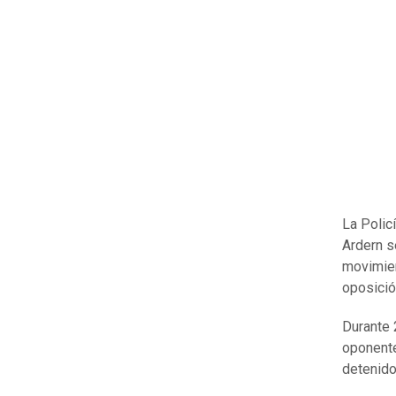
La Polic
Ardern s
movimien
oposició
Durante 
oponente
detenido