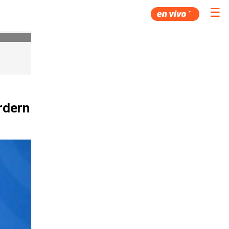
☰
rdern