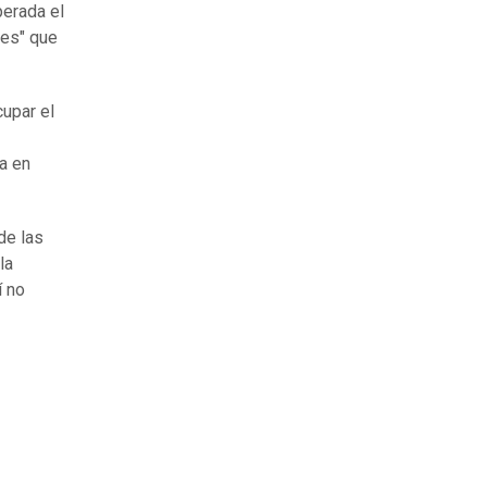
perada el
tes" que
cupar el
a en
de las
la
í no