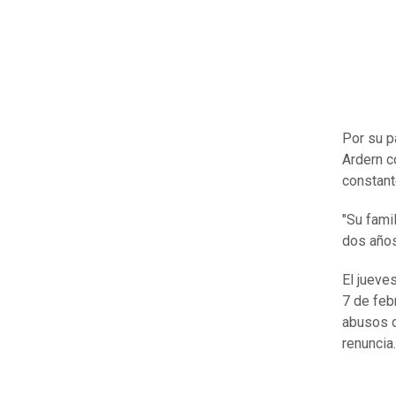
Por su p
Ardern c
constant
"Su fami
dos años
El jueve
7 de febr
abusos d
renuncia.