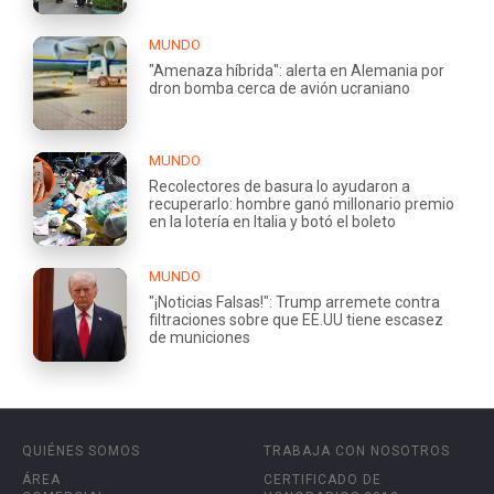
MUNDO
"Amenaza híbrida": alerta en Alemania por
dron bomba cerca de avión ucraniano
MUNDO
Recolectores de basura lo ayudaron a
recuperarlo: hombre ganó millonario premio
en la lotería en Italia y botó el boleto
MUNDO
"¡Noticias Falsas!": Trump arremete contra
filtraciones sobre que EE.UU tiene escasez
de municiones
QUIÉNES SOMOS
TRABAJA CON NOSOTROS
ÁREA
CERTIFICADO DE