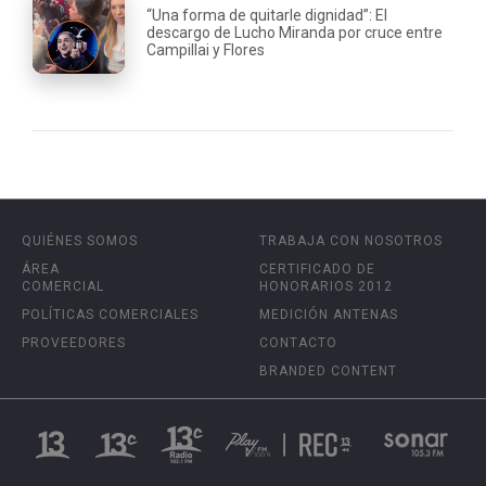
“Una forma de quitarle dignidad”: El
descargo de Lucho Miranda por cruce entre
Campillai y Flores
QUIÉNES SOMOS
TRABAJA CON NOSOTROS
ÁREA
CERTIFICADO DE
COMERCIAL
HONORARIOS 2012
POLÍTICAS COMERCIALES
MEDICIÓN ANTENAS
PROVEEDORES
CONTACTO
BRANDED CONTENT