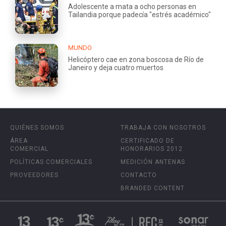
Adolescente a mata a ocho personas en
Tailandia porque padecía "estrés académico"
MUNDO
Helicóptero cae en zona boscosa de Río de
Janeiro y deja cuatro muertos
QUIÉNES SOMOS
TRABAJA CON NOSOTROS
ÁREA
CERTIFICADO DE
COMERCIAL
HONORARIOS 2012
POLÍTICAS COMERCIALES
MEDICIÓN ANTENAS
PROVEEDORES
CONTACTO
BRANDED CONTENT