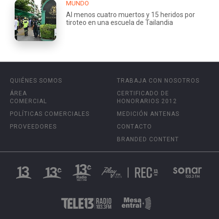
MUNDO
Al menos cuatro muertos y 15 heridos por
tiroteo en una escuela de Tailandia
QUIÉNES SOMOS
TRABAJA CON NOSOTROS
ÁREA
CERTIFICADO DE
COMERCIAL
HONORARIOS 2012
POLÍTICAS COMERCIALES
MEDICIÓN ANTENAS
PROVEEDORES
CONTACTO
BRANDED CONTENT