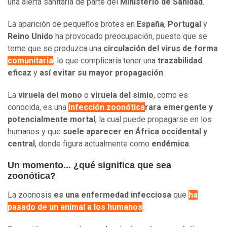
una alerta sanitaria de parte del
Ministerio de Sanidad
.
La aparición de pequeños brotes en
España
,
Portugal
y
Reino Unido
ha provocado preocupación, puesto que se
teme que se produzca una
circulación del virus de forma
comunitaria
, lo que complicaría tener una
trazabilidad
eficaz
y
así evitar su mayor propagación
.
La
viruela del mono
o
viruela del simio
, como es
conocida, es una
infección zoonótica
rara emergente y
potencialmente mortal
, la cual puede propagarse en los
humanos y que
suele aparecer en África occidental y
central
, donde figura actualmente como
endémica
.
Un momento... ¿qué significa que sea
zoonótica?
La zoonosis
es una enfermedad infecciosa
que
ha
pasado de un animal a los humanos
.