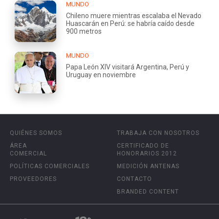
MUNDO
Chileno muere mientras escalaba el Nevado
Huascarán en Perú: se habría caído desde
900 metros
MUNDO
Papa León XIV visitará Argentina, Perú y
Uruguay en noviembre
QUIÉNES SOMOS
TRABAJA CON NOSOTROS
ÁREA
CERTIFICADO DE
COMERCIAL
HONORARIOS 2012
POLÍTICAS COMERCIALES
MEDICIÓN ANTENAS
PROVEEDORES
CONTACTO
BRANDED CONTENT