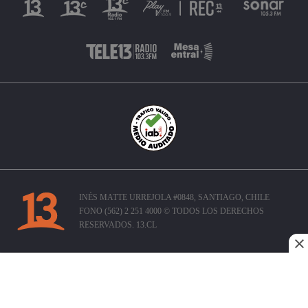
INÉS MATTE URREJOLA #0848, SANTIAGO, CHILE
FONO (562) 2 251 4000 © TODOS LOS DERECHOS
RESERVADOS. 13.CL