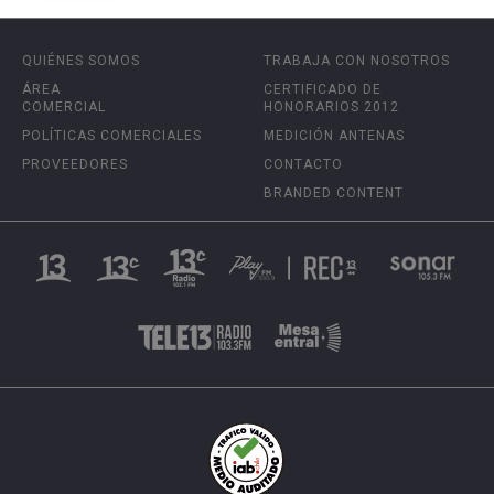
QUIÉNES SOMOS
TRABAJA CON NOSOTROS
ÁREA
CERTIFICADO DE
COMERCIAL
HONORARIOS 2012
POLÍTICAS COMERCIALES
MEDICIÓN ANTENAS
PROVEEDORES
CONTACTO
BRANDED CONTENT