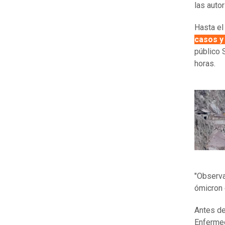
las autor
Hasta el
casos y
público 
horas.
"Observa
ómicron 
Antes de
Enfermed