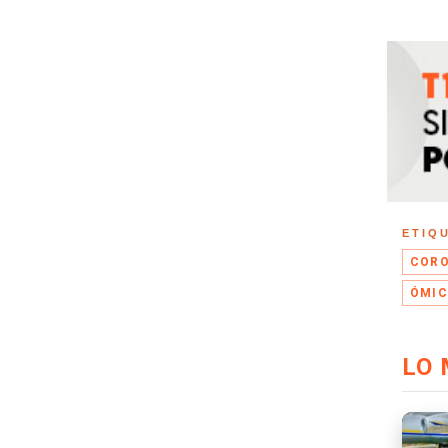
ETIQ
CORO
ÓMI
LO 