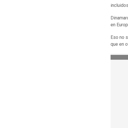
incluido
Dinamarc
en Europ
Eso no si
que en o