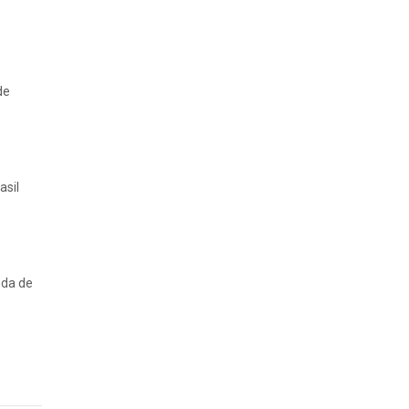
de
asil
nda de