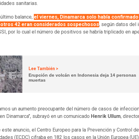
idades sanitarias.
 último balance,
el viernes, Dinamarca solo había confirmado
 otros 42 eran considerados sospechosos
, según datos del i
SSI, por lo cual el número de positivos se habría triplicado en a
Lee También >
Erupción de volcán en Indonesia deja 14 personas
muertas
mos un aumento preocupante del número de casos de infeccio
en Dinamarca", subrayó en un comunicado
Henrik Ullum
, directo
 este anuncio, el Centro Europeo para la Prevención y Control de
ades (ECDC) cifraba en 182 los casos en la Unión Europea (UE)