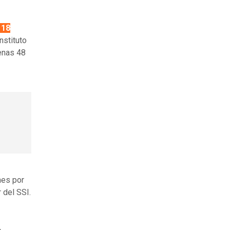
 18
nstituto
penas 48
nes por
r del SSI.
,